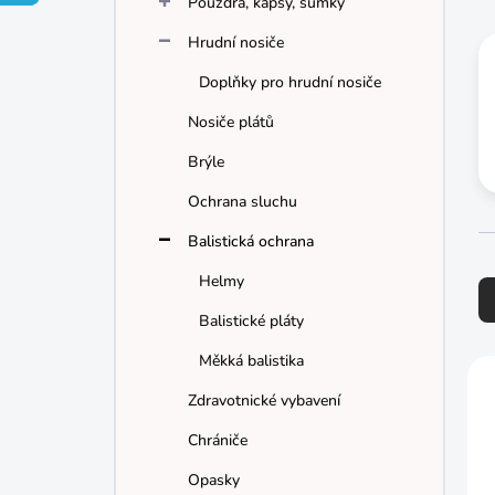
Pouzdra, kapsy, sumky
í
p
Hrudní nosiče
a
n
Doplňky pro hrudní nosiče
e
Nosiče plátů
l
Brýle
Ochrana sluchu
Balistická ochrana
Ř
Helmy
a
z
Balistické pláty
e
n
Měkká balistika
V
í
ý
Zdravotnické vybavení
p
p
r
i
Chrániče
o
s
Opasky
d
p