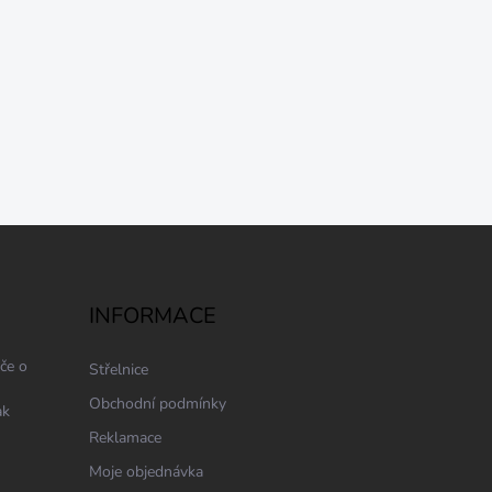
INFORMACE
če o
Střelnice
Obchodní podmínky
ak
Reklamace
Moje objednávka