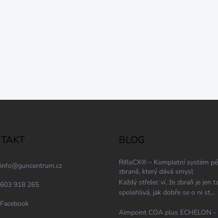
TAKT
BLOG
RifleCX® – Kompletní systém pé
info
@
guncentrum.cz
zbraně, který dává smysl
Každý střelec ví, že zbraň je jen t
603 918 265
spolehlivá, jak dobře se o ni st...
Facebook
Aimpoint COA plus ECHELON –