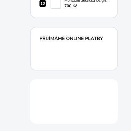
Montážní destička Osight
RMR na RMSc Olight®
700 Kč
PŘIJÍMÁME ONLINE PLATBY