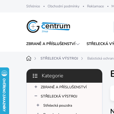
Přejít
Střelnice
Obchodní podmínky
Reklamace
M
na
obsah
ZBRANĚ A PŘÍSLUŠENSTVÍ
STŘELECKÁ V
Domů
STŘELECKÁ VÝSTROJ
Balistická ochran
P
Kategorie
o
Přeskočit
s
kategorie
t
ZBRANĚ A PŘÍSLUŠENSTVÍ
r
STŘELECKÁ VÝSTROJ
a
n
Střelecká pouzdra
N
n