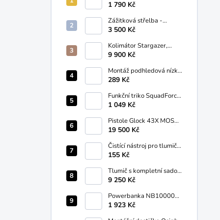
ÚVOD DO STŘELBY
1 790 Kč
Zážitková střelba -
PREMIUM
3 500 Kč
Kolimátor Stargazer,
65+3 MOA Lucansky
9 900 Kč
Arms®
Montáž podhledová nízká
22mm / 25,4 mm
289 Kč
VENOX®
Funkční triko SquadForce
Rugby Pentagon®
1 049 Kč
Pistole Glock 43X MOSK
COYOTE - LIMITOVANÁ
19 500 Kč
EDICE, 9mm luger
Čistící nástroj pro tlumiče
G.I.S.®
155 Kč
Tlumič s kompletní sadou
pro Škorpion Vz. 61
9 250 Kč
G.I.S.®
Powerbanka NB10000
Gen3 NITECORE®
1 923 Kč