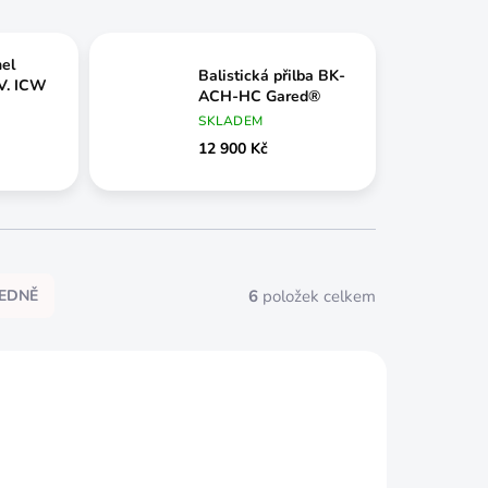
nel
Balistická přilba BK-
IV. ICW
ACH-HC Gared®
SKLADEM
12 900 Kč
6
položek celkem
EDNĚ
AKCE