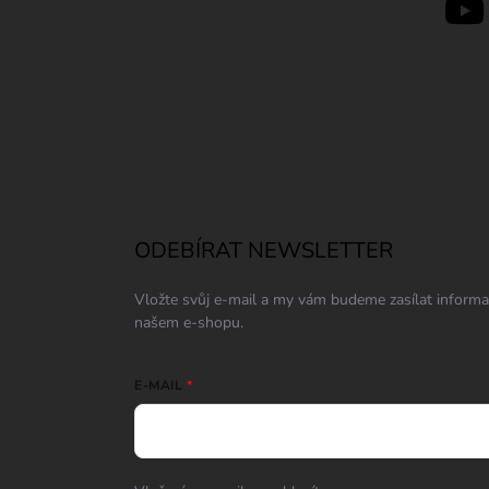
ODEBÍRAT NEWSLETTER
Vložte svůj e-mail a my vám budeme zasílat inform
našem e-shopu.
E-MAIL