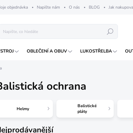
oje objednávka
Napište nám
O nás
BLOG
Jak nakupova
Hledat
ÝSTROJ
OBLEČENÍ A OBUV
LUKOSTŘELBA
OU
a
Balistická ochrana
Balistické
Helmy
pláty
ejprodávanější