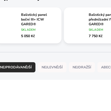
Balistický panel
Balistický pa
boční III+ ICW
přední/zadní 
GARED®
GARED®
SKLADEM
SKLADEM
5 050 Kč
7 750 Kč
NEJPRODÁVANĚJŠÍ
NEJLEVNĚJŠÍ
NEJDRAŽŠÍ
ABEC