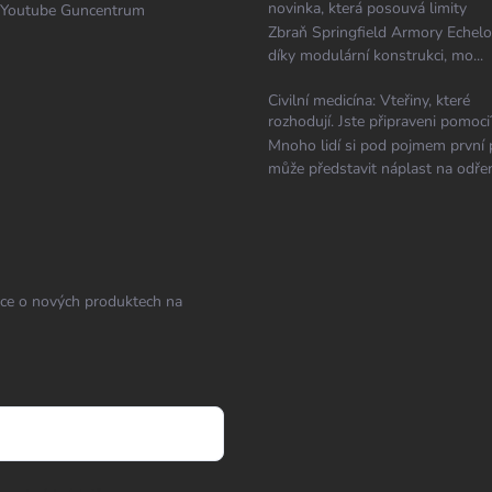
novinka, která posouvá limity
Youtube Guncentrum
Zbraň Springfield Armory Echelo
díky modulární konstrukci, mo...
Civilní medicína: Vteřiny, které
rozhodují. Jste připraveni pomoci
Mnoho lidí si pod pojmem první
může představit náplast na odřen
ace o nových produktech na