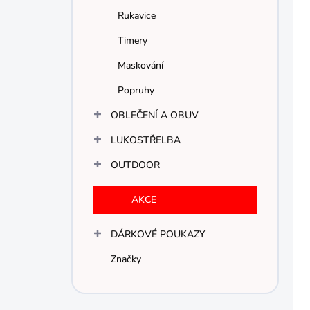
u
r
Rukavice
k
o
t
d
Timery
ů
u
Maskování
k
t
Popruhy
ů
OBLEČENÍ A OBUV
LUKOSTŘELBA
OUTDOOR
AKCE
DÁRKOVÉ POUKAZY
Značky