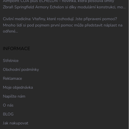
Aimpoint COA plus ECHELON – novinka, která posouvá limity
Zbraň Springfield Armory Echelon si díky modulární konstrukci, mo...
Civilní medicína: Vteřiny, které rozhodují. Jste připraveni pomoci?
Mnoho lidí si pod pojmem první pomoc může představit náplast na
odřené...
INFORMACE
Střelnice
Obchodní podmínky
Reklamace
Moje objednávka
Napište nám
O nás
BLOG
Jak nakupovat