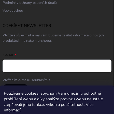
Podmínky ochrany osobních údajů
Velkoobchod
ODEBÍRAT NEWSLETTER
Vložte svůj e-mail a my vám budeme zasílat informace o nových
produktech na našem e-shopu.
E-MAIL
Vložením e-mailu souhlasíte s
podmínkami ochrany osobních údajů
Přihlásit se
Používáme cookies, abychom Vám umožnili pohodlné
prohlížení webu a díky analýze provozu webu neustále
zlepšovali jeho funkce, výkon a použitelnost.
Více
informací
Střelnice Guncentrum HK