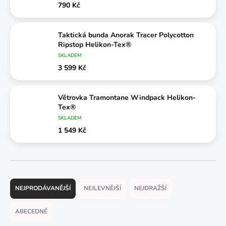
790 Kč
Taktická bunda Anorak Tracer Polycotton
Ripstop Helikon-Tex®
SKLADEM
3 599 Kč
Větrovka Tramontane Windpack Helikon-
Tex®
SKLADEM
1 549 Kč
Ř
a
NEJPRODÁVANĚJŠÍ
NEJLEVNĚJŠÍ
NEJDRAŽŠÍ
z
e
ABECEDNĚ
n