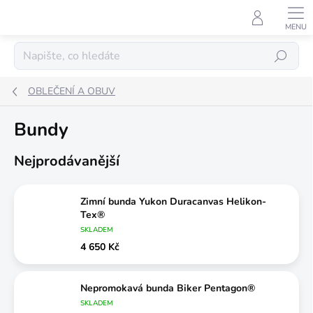
Přejít
na
obsah
Hledat
OBLEČENÍ A OBUV
Bundy
Nejprodávanější
Zimní bunda Yukon Duracanvas Helikon-
Tex®
SKLADEM
4 650 Kč
Nepromokavá bunda Biker Pentagon®
SKLADEM