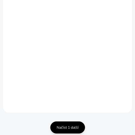
SKLADEM
SKLADEM
Bunda COMODO
Bunda ANORAK
Texar®
Kangurka Texar®
2 217 Kč
1 638 Kč
Detail
Detail
Načíst 1 další