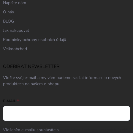
Napište nám
O nás
BLOG
Jak nakupovat
Podmínky ochrany osobních údajů
Velkoobchod
ODEBÍRAT NEWSLETTER
Vložte svůj e-mail a my vám budeme zasílat informace o nových
produktech na našem e-shopu.
E-MAIL
Vložením e-mailu souhlasíte s
podmínkami ochrany osobních údajů