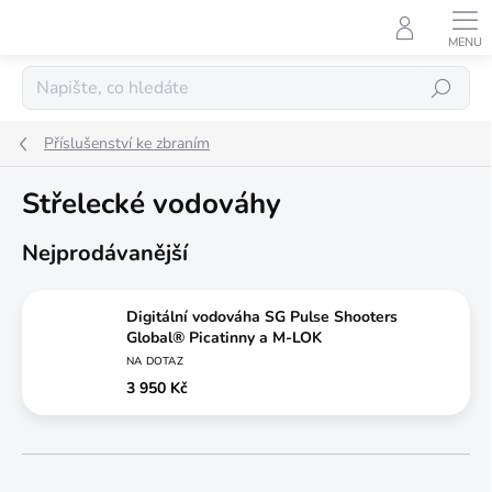
Přejít
na
obsah
Hledat
Příslušenství ke zbraním
Střelecké vodováhy
Nejprodávanější
Digitální vodováha SG Pulse Shooters
Global® Picatinny a M-LOK
NA DOTAZ
3 950 Kč
Ř