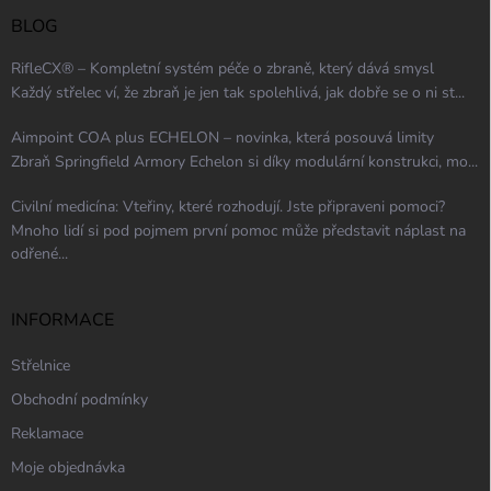
BLOG
RifleCX® – Kompletní systém péče o zbraně, který dává smysl
Každý střelec ví, že zbraň je jen tak spolehlivá, jak dobře se o ni st...
Aimpoint COA plus ECHELON – novinka, která posouvá limity
Zbraň Springfield Armory Echelon si díky modulární konstrukci, mo...
Civilní medicína: Vteřiny, které rozhodují. Jste připraveni pomoci?
Mnoho lidí si pod pojmem první pomoc může představit náplast na
odřené...
INFORMACE
Střelnice
Obchodní podmínky
Reklamace
Moje objednávka