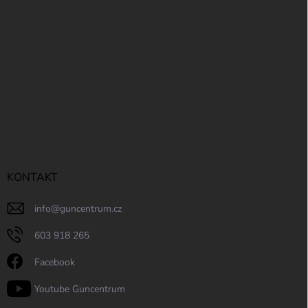
y
v
ý
p
i
s
u
KONTAKT
info
@
guncentrum.cz
603 918 265
Facebook
Youtube Guncentrum