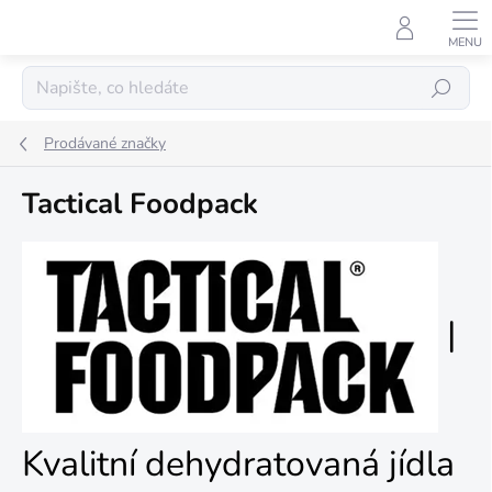
Přejít
na
obsah
Hledat
Prodávané značky
Tactical Foodpack
|
Kvalitní dehydratovaná jídla