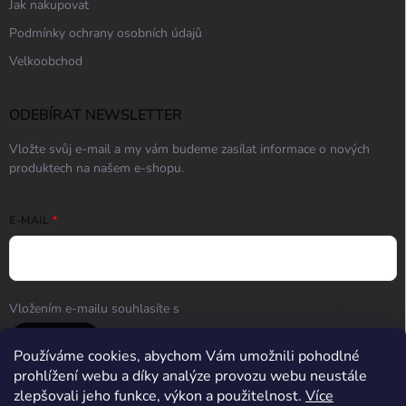
Jak nakupovat
Podmínky ochrany osobních údajů
Velkoobchod
ODEBÍRAT NEWSLETTER
Vložte svůj e-mail a my vám budeme zasílat informace o nových
produktech na našem e-shopu.
E-MAIL
Vložením e-mailu souhlasíte s
podmínkami ochrany osobních údajů
Přihlásit se
Používáme cookies, abychom Vám umožnili pohodlné
prohlížení webu a díky analýze provozu webu neustále
zlepšovali jeho funkce, výkon a použitelnost.
Více