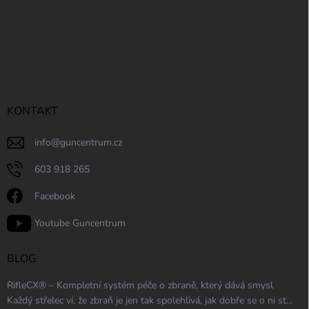
s
u
KONTAKT
info
@
guncentrum.cz
603 918 265
Facebook
Youtube Guncentrum
BLOG
RifleCX® – Kompletní systém péče o zbraně, který dává smysl
Každý střelec ví, že zbraň je jen tak spolehlivá, jak dobře se o ni st...