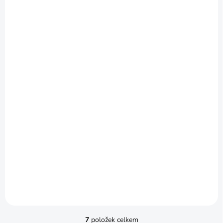
SKLADEM
Ledvinka RAT WAIST
PACK Helikon-Tex®
1 290 Kč
od
Detail
7
položek celkem