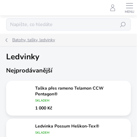
Přejít
na
obsah
Hledat
Batohy, tašky, ledvinky
Ledvinky
Nejprodávanější
Taška přes rameno Telamon CCW
Pentagon®
SKLADEM
1 000 Kč
Ledvinka Possum Helikon-Tex®
SKLADEM