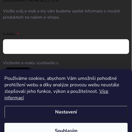
ODEBÍRAT NEWSLETTER
Vložte svůj e-mail a my vám budeme zasílat informace o nových
produktech na našem e-shopu.
E-MAIL
Vložením e-mailu souhlasíte s
podmínkami ochrany osobních údajů
Přihlásit se
Používáme cookies, abychom Vám umožnili pohodlné
prohlížení webu a díky analýze provozu webu neustále
zlepšovali jeho funkce, výkon a použitelnost.
Více
informací
Střelnice Guncentrum HK
Nastavení
Copyright 2026
Guncentrum shop
. Všechna práva vyhrazena.
Upravit
nastavení cookies
Souhlasím