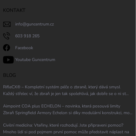
KONTAKT
info
@
guncentrum.cz
603 918 265
Facebook
Youtube Guncentrum
BLOG
RifleCX® – Kompletní systém péče o zbraně, který dává smysl
Každý střelec ví, že zbraň je jen tak spolehlivá, jak dobře se o ni st...
Aimpoint COA plus ECHELON – novinka, která posouvá limity
Zbraň Springfield Armory Echelon si díky modulární konstrukci, mo...
Civilní medicína: Vteřiny, které rozhodují. Jste připraveni pomoci?
Mnoho lidí si pod pojmem první pomoc může představit náplast na