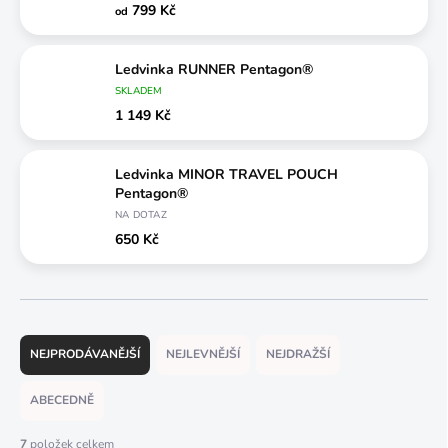
799 Kč
od
Ledvinka RUNNER Pentagon®
SKLADEM
1 149 Kč
Ledvinka MINOR TRAVEL POUCH
Pentagon®
NA DOTAZ
650 Kč
Ř
a
NEJPRODÁVANĚJŠÍ
NEJLEVNĚJŠÍ
NEJDRAŽŠÍ
z
e
ABECEDNĚ
n
í
7
položek celkem