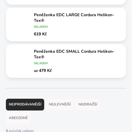
Peněženka EDC LARGE Cordura Helikon-
Tex®
SKLADEM
619 Kč
Peněženka EDC SMALL Cordura Helikon-
Tex®
SKLADEM
479 Kč
od
Ř
a
NEJPRODÁVANĚJŠÍ
NEJLEVNĚJŠÍ
NEJDRAŽŠÍ
z
e
ABECEDNĚ
n
í
5
položek celkem