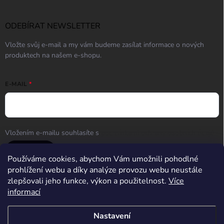
ODEBÍRAT NEWSLETTER
Vložte svůj e-mail a my vám budeme zasílat informace o nových
produktech na našem e-shopu.
E-MAIL
Vložením e-mailu souhlasíte s
podmínkami ochrany osobních údajů
Přihlásit se
Používáme cookies, abychom Vám umožnili pohodlné
prohlížení webu a díky analýze provozu webu neustále
zlepšovali jeho funkce, výkon a použitelnost.
Více
informací
Střelnice Guncentrum HK
Nastavení