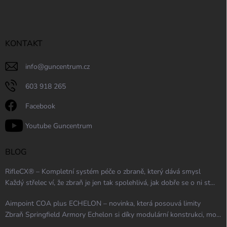
KONTAKT
info
@
guncentrum.cz
603 918 265
Facebook
Youtube Guncentrum
BLOG
RifleCX® – Kompletní systém péče o zbraně, který dává smysl
Každý střelec ví, že zbraň je jen tak spolehlivá, jak dobře se o ni st...
Aimpoint COA plus ECHELON – novinka, která posouvá limity
Zbraň Springfield Armory Echelon si díky modulární konstrukci, mo...