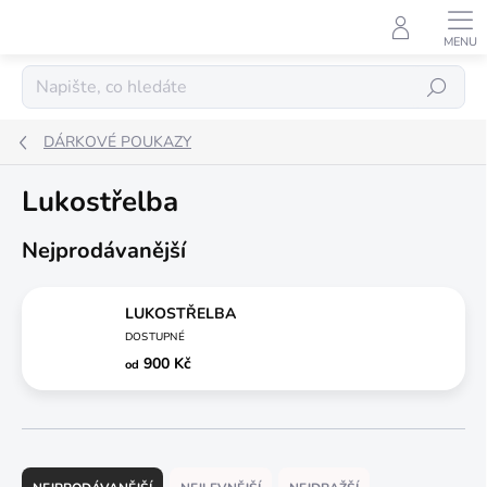
Přejít
na
obsah
Hledat
DÁRKOVÉ POUKAZY
Lukostřelba
Nejprodávanější
LUKOSTŘELBA
DOSTUPNÉ
900 Kč
od
Ř
a