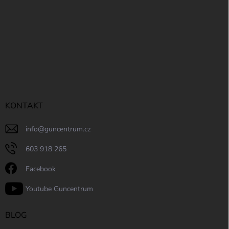
p
i
s
u
KONTAKT
info
@
guncentrum.cz
603 918 265
Facebook
Youtube Guncentrum
BLOG