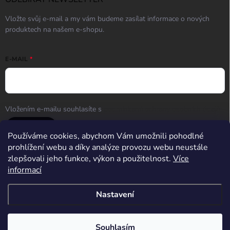
Vložte svůj e-mail a my vám budeme zasílat informace o nových
produktech na našem e-shopu.
E-MAIL
Vložením e-mailu souhlasíte s
podmínkami ochrany osobních údajů
Přihlásit se
Používáme cookies, abychom Vám umožnili pohodlné
prohlížení webu a díky analýze provozu webu neustále
zlepšovali jeho funkce, výkon a použitelnost.
Více
informací
Střelnice Guncentrum HK
Nastavení
Copyright 2026
Guncentrum shop
. Všechna práva vyhrazena.
Upravit
nastavení cookies
Souhlasím