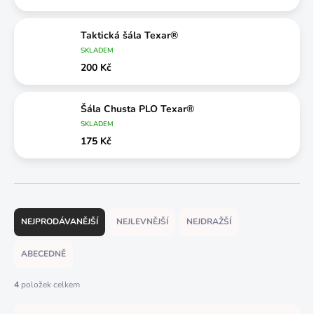
Taktická šála Texar®
SKLADEM
200 Kč
Šála Chusta PLO Texar®
SKLADEM
175 Kč
Ř
a
NEJPRODÁVANĚJŠÍ
NEJLEVNĚJŠÍ
NEJDRAŽŠÍ
z
e
ABECEDNĚ
n
í
4
položek celkem
p
r