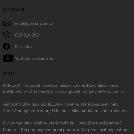
KONTAKT
info
@
guncentrum.cz
603 918 265
Facebook
Youtube Guncentrum
BLOG
RifleCX® – Kompletní systém péče o zbraně, který dává smysl
Každý střelec ví, že zbraň je jen tak spolehlivá, jak dobře se o ni st...
Aimpoint COA plus ECHELON – novinka, která posouvá limity
Zbraň Springfield Armory Echelon si díky modulární konstrukci, mo...
Civilní medicína: Vteřiny, které rozhodují. Jste připraveni pomoci?
Mnoho lidí si pod pojmem první pomoc může představit náplast na