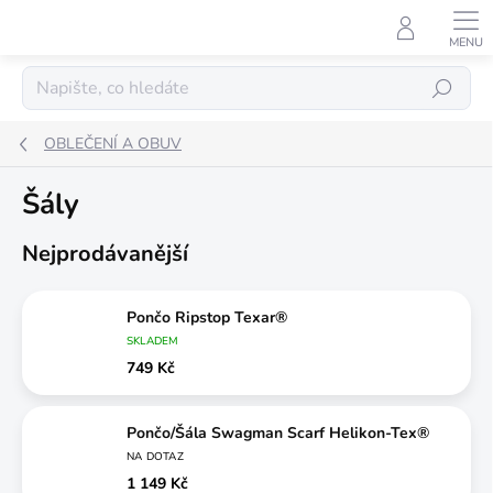
Přejít
na
obsah
Hledat
OBLEČENÍ A OBUV
Šály
Nejprodávanější
Pončo Ripstop Texar®
SKLADEM
749 Kč
Pončo/Šála Swagman Scarf Helikon-Tex®
NA DOTAZ
1 149 Kč