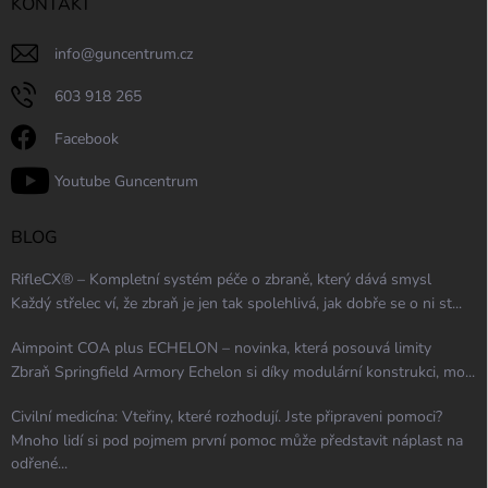
KONTAKT
info
@
guncentrum.cz
603 918 265
Facebook
Youtube Guncentrum
BLOG
RifleCX® – Kompletní systém péče o zbraně, který dává smysl
Každý střelec ví, že zbraň je jen tak spolehlivá, jak dobře se o ni st...
Aimpoint COA plus ECHELON – novinka, která posouvá limity
Zbraň Springfield Armory Echelon si díky modulární konstrukci, mo...
Civilní medicína: Vteřiny, které rozhodují. Jste připraveni pomoci?
Mnoho lidí si pod pojmem první pomoc může představit náplast na
odřené...