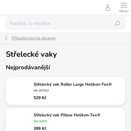
Přejít
na
obsah
Hledat
Příslušenství ke zbraním
Střelecké vaky
Nejprodávanější
Střelecký vak Roller Large Helikon-Tex®
NA DOTAZ
529 Kč
Střelecký vak Pillow Helikon-Tex®
SKLADEM
399 Kč