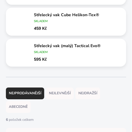
Střelecký vak Cube Helikon-Tex®
SKLADEM
459 Kč
Střelecký vak (malý) Tactical Evo®
SKLADEM
595 Kč
Ř
a
NEJPRODÁVANĚJŠÍ
NEJLEVNĚJŠÍ
NEJDRAŽŠÍ
z
e
ABECEDNĚ
n
í
6
položek celkem
p
r