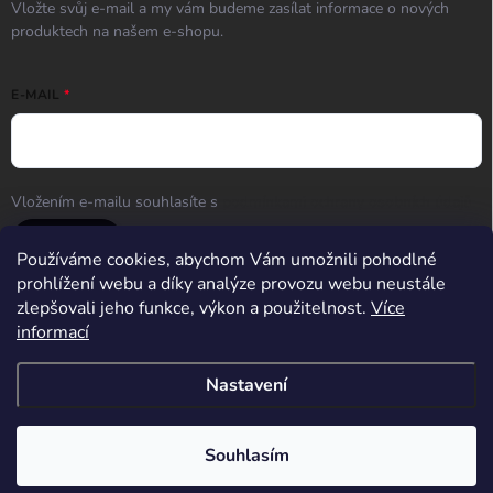
Vložte svůj e-mail a my vám budeme zasílat informace o nových
produktech na našem e-shopu.
E-MAIL
Vložením e-mailu souhlasíte s
podmínkami ochrany osobních údajů
Přihlásit se
Používáme cookies, abychom Vám umožnili pohodlné
prohlížení webu a díky analýze provozu webu neustále
zlepšovali jeho funkce, výkon a použitelnost.
Více
informací
Střelnice Guncentrum HK
Nastavení
Copyright 2026
Guncentrum shop
. Všechna práva vyhrazena.
Upravit
nastavení cookies
Souhlasím
Vytvořil Shoptet