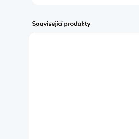
Související produkty
SKLADEM
Foukačka Barracuda
Fo
combi 122 cm Alex
St
Bow®
B
2 540 Kč
3 