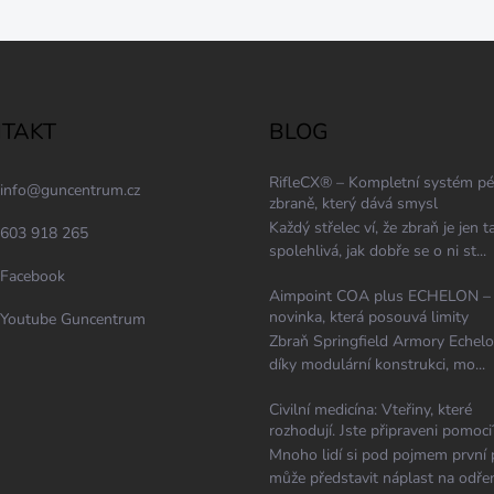
TAKT
BLOG
RifleCX® – Kompletní systém pé
info
@
guncentrum.cz
zbraně, který dává smysl
Každý střelec ví, že zbraň je jen t
603 918 265
spolehlivá, jak dobře se o ni st...
Facebook
Aimpoint COA plus ECHELON –
novinka, která posouvá limity
Youtube Guncentrum
Zbraň Springfield Armory Echelo
díky modulární konstrukci, mo...
Civilní medicína: Vteřiny, které
rozhodují. Jste připraveni pomoci
Mnoho lidí si pod pojmem první
může představit náplast na odřen