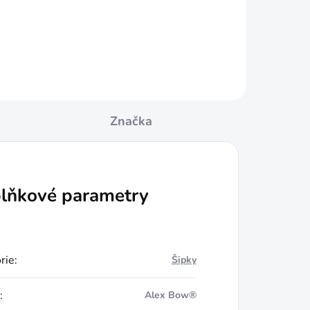
Do košíku
Značka
lňkové parametry
rie
:
Šipky
:
Alex Bow®