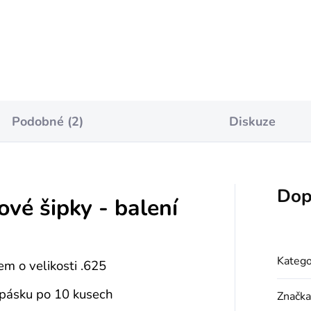
Do košíku
Do košíku
Podobné (2)
Diskuze
Dop
vé šipky - balení
Katego
m o velikosti .625
 pásku po 10 kusech
Značka