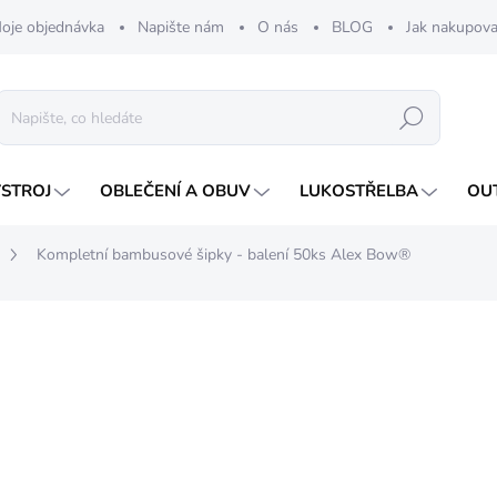
oje objednávka
Napište nám
O nás
BLOG
Jak nakupova
Hledat
ÝSTROJ
OBLEČENÍ A OBUV
LUKOSTŘELBA
OU
Kompletní bambusové šipky - balení 50ks Alex Bow®
nocení
530 Kč
Měrná
ZVOLTE VARIANTU
cena: