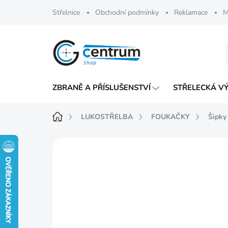
Přejít
Střelnice
Obchodní podmínky
Reklamace
M
na
obsah
ZBRANĚ A PŘÍSLUŠENSTVÍ
STŘELECKÁ V
Domů
LUKOSTŘELBA
FOUKAČKY
Šipky
Neohodnoceno
Podrobnosti hod