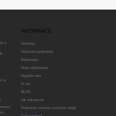
INFORMACE
če o
Střelnice
Obchodní podmínky
ak
Reklamace
Moje objednávka
Napište nám
n si
O nás
BLOG
Jak nakupovat
?
 pomoc
Podmínky ochrany osobních údajů
é...
Velkoobchod