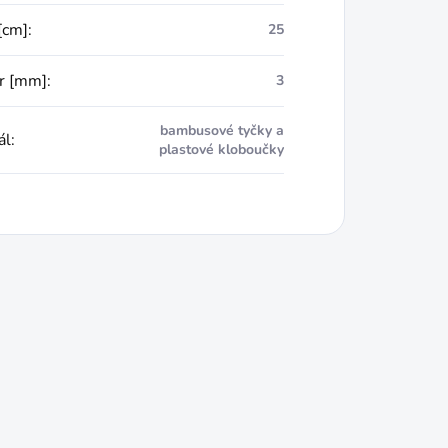
[cm]
:
25
r [mm]
:
3
bambusové tyčky a
ál
:
plastové kloboučky