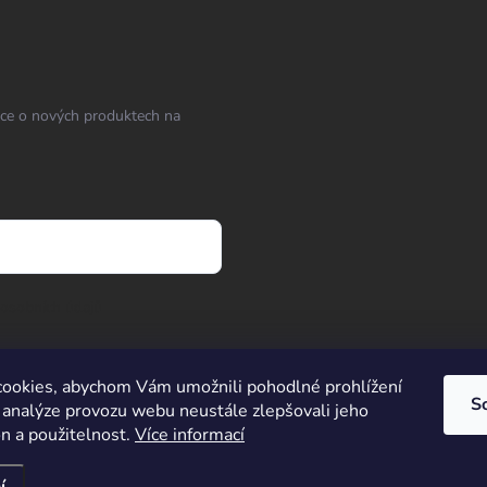
ace o nových produktech na
osobních údajů
ookies, abychom Vám umožnili pohodlné prohlížení
S
 analýze provozu webu neustále zlepšovali jeho
Střelnice Guncentrum HK
on a použitelnost.
Více informací