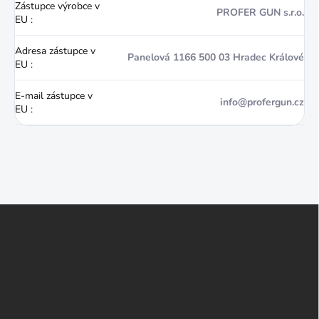
Zástupce výrobce v
PROFER GUN s.r.o.
EU
:
Adresa zástupce v
Panelová 1166 500 03 Hradec Králové
EU
:
E-mail zástupce v
info@profergun.cz
EU
:
Z
á
p
a
t
í