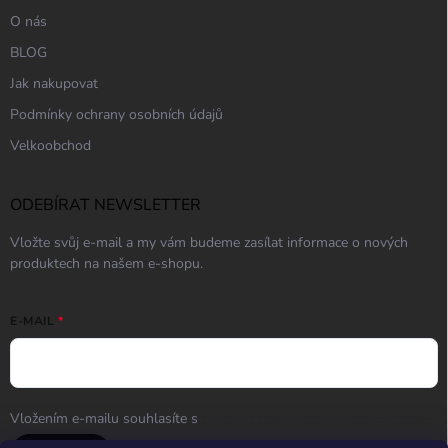
O nás
BLOG
Jak nakupovat
Podmínky ochrany osobních údajů
Velkoobchod
ODEBÍRAT NEWSLETTER
Vložte svůj e-mail a my vám budeme zasílat informace o nových
produktech na našem e-shopu.
E-MAIL
Vložením e-mailu souhlasíte s
podmínkami ochrany osobních údajů