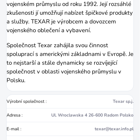
vojenském průmyslu od roku 1992. Její rozsáhlé
zkušenosti jí umožňují nabízet špičkové produkty
a služby. TEXAR je výrobcem a dovozcem
vojenského oblečení a vybavení.
Společnost Texar zahájila svou činnost
spoluprací s americkými základnami v Evropě. Je
to nejstarší a stále dynamicky se rozvíjející
společnost v oblasti vojenského průmyslu v
Polsku.
Výrobní společnost
:
Texar sp.j.
Adresa
:
Ul. Wroclawska 4 26-600 Radom Polsko
E-mail
:
texar@texar.info.pl