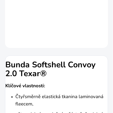
přístup ke zbrani. Bunda má celkem 5
vnějších kapes na zip a 2 vnitřní otevřené
kapsy.
DETAILNÍ INFORMACE
ZEPTAT SE
HLÍDAT
Bunda Softshell Convoy
2.0 Texar®
Klíčové vlastnosti:
Čtyřsměrně elastická tkanina laminovaná
fleecem,