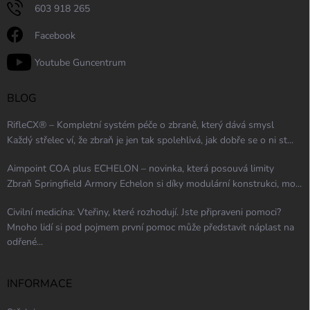
603 918 265
Facebook
Youtube Guncentrum
BLOG
RifleCX® – Kompletní systém péče o zbraně, který dává smysl
Každý střelec ví, že zbraň je jen tak spolehlivá, jak dobře se o ni st...
Aimpoint COA plus ECHELON – novinka, která posouvá limity
Zbraň Springfield Armory Echelon si díky modulární konstrukci, mo...
Civilní medicína: Vteřiny, které rozhodují. Jste připraveni pomoci?
Mnoho lidí si pod pojmem první pomoc může představit náplast na
odřené...
INFORMACE