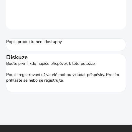
Vylepšený chránič hrudi Shocq Champion.
ZEPTAT SE
HLÍDAT
Popis produktu není dostupný
Diskuze
Buďte první, kdo napíše příspěvek k této položce.
Pouze registrovaní uživatelé mohou vkládat příspěvky. Prosím
přihlaste se
nebo se
registrujte
.
Z