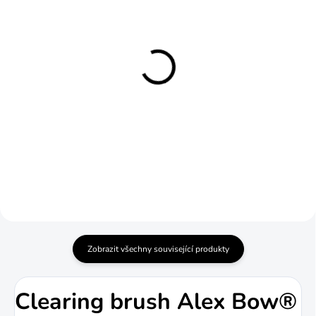
SKLADEM
SKLADEM
Dezinfekce pro
Foukačka Barracuda
foukačky Alex Bow®
122 cm Alex Bow®
410 Kč
2 607 Kč
Do košíku
Do košíku
Zobrazit všechny související produkty
Clearing brush Alex Bow®