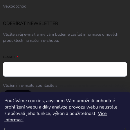
Velkoobchod
ODEBÍRAT NEWSLETTER
Vložte svůj e-mail a my vám budeme zasílat informace o nových
produktech na našem e-shopu.
E-MAIL
Vložením e-mailu souhlasíte s
podmínkami ochrany osobních údajů
Přihlásit se
Používáme cookies, abychom Vám umožnili pohodlné
prohlížení webu a díky analýze provozu webu neustále
zlepšovali jeho funkce, výkon a použitelnost.
Více
informací
Střelnice Guncentrum HK