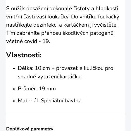
Slouží k
dosažení
dokonalé čistot
y
a hladkosti
vnitř
ní
části
vaší foukačky
. Do vnitřku foukačky
nastříkejte
dezinfekci
a kartáčkem ji vyčistěte.
Tím zabráníte přenosu škodlivých patogenů,
včetně covid - 19.
Vlastnosti:
Délka: 10 cm + provázek s kuličkou pro
snadné vytažení kartáčku.
Průměr: 19 mm
Materiál: Speciální bavlna
Doplňkové parametry