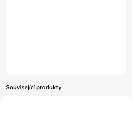
dosažení dokonalé čistoty a
hladkosti.
Vhodné je kartáček kombinovat
s
dezinfekcí
, která se stříkne dovnitř
foukačky a kartáčkem se vyčistí.
DETAILNÍ INFORMACE
ZEPTAT SE
HLÍDAT
Související produkty