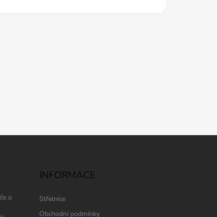
INFORMACE
če o
Střelnice
Obchodní podmínky