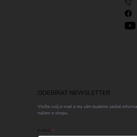
ODEBÍRAT NEWSLETTER
Vložte svůj e-mail a my vám budeme zasílat inform
našem e-shopu.
E-MAIL