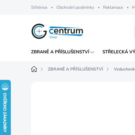
Přejít
Střelnice
Obchodní podmínky
Reklamace
M
na
obsah
ZBRANĚ A PŘÍSLUŠENSTVÍ
STŘELECKÁ V
Domů
ZBRANĚ A PŘÍSLUŠENSTVÍ
Vzduchovk
Neohodnoceno
Podrobnosti hod