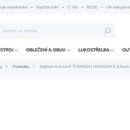
oje objednávka
Napište nám
O nás
BLOG
Jak nakupova
Hledat
ÝSTROJ
OBLEČENÍ A OBUV
LUKOSTŘELBA
OU
y
Diabolky
Diabolo Kvintor® TORNADO MAGNUM R 4,5mm
nocení
79 Kč
Měrná
MOMENTÁLNĚ NEDOSTU
cena: