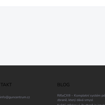
TAKT
BLOG
RifleCX® – Kompletní systém pé
info
@
guncentrum.cz
zbraně, který dává smysl