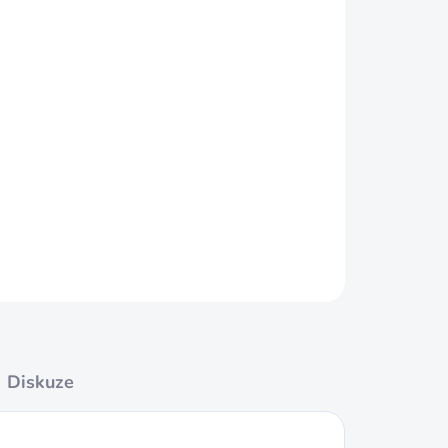
destrukční střelbu. Těžká olověná
 v plastovém těle diabolky.
ZEPTAT SE
HLÍDAT
Diskuze