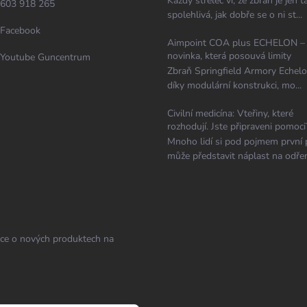
Každý střelec ví, že zbraň je jen t
603 918 265
spolehlivá, jak dobře se o ni st...
Facebook
Aimpoint COA plus ECHELON –
novinka, která posouvá limity
Youtube Guncentrum
Zbraň Springfield Armory Echelo
díky modulární konstrukci, mo...
Civilní medicína: Vteřiny, které
rozhodují. Jste připraveni pomoci
Mnoho lidí si pod pojmem první
může představit náplast na odřen
ace o nových produktech na