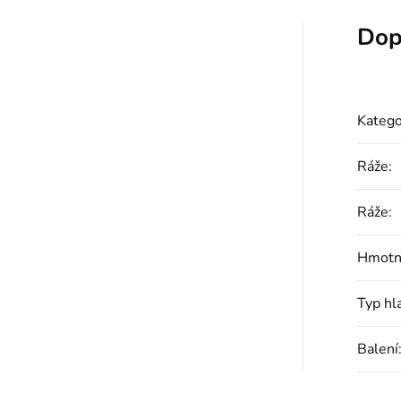
Dop
Katego
Ráže
:
Ráže
:
Hmotn
Typ hl
Balení