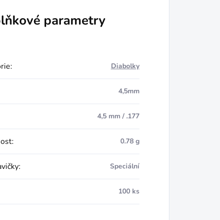
lňkové parametry
rie
:
Diabolky
4,5mm
4,5 mm / .177
ost
:
0.78 g
avičky
:
Speciální
:
100 ks