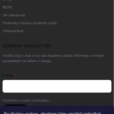
BLOG
Jak nakupovat
Podmínky ochrany osobních údajů
Velkoobchod
ODEBÍRAT NEWSLETTER
Vložte svůj e-mail a my vám budeme zasílat informace o nových
produktech na našem e-shopu.
E-MAIL
Vložením e-mailu souhlasíte s
podmínkami ochrany osobních údajů
Přihlásit se
Používáme cookies, abychom Vám umožnili pohodlné