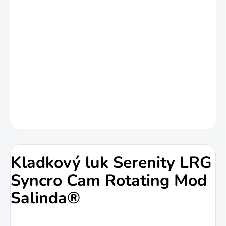
Syncro Cam Rotating Mod
Salinda
je vhodný pro začátečníky.
Napínací síla luku se dá přizpůsobit od 36
do 60 lbs.
DETAILNÍ INFORMACE
ZEPTAT SE
HLÍDAT
Kladkový luk Serenity LRG
Syncro Cam Rotating Mod
Salinda®