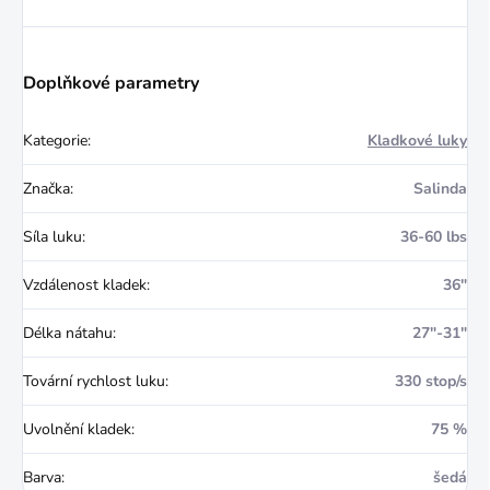
Doplňkové parametry
Kategorie
:
Kladkové luky
Značka
:
Salinda
Síla luku
:
36-60 lbs
Vzdálenost kladek
:
36"
Délka nátahu
:
27"-31"
Tovární rychlost luku
:
330 stop/s
Uvolnění kladek
:
75 %
Barva
:
šedá