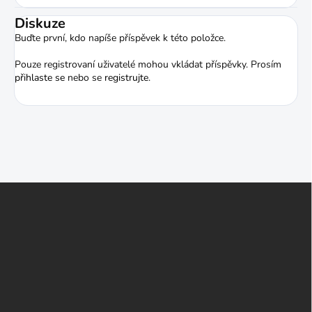
Diskuze
Buďte první, kdo napíše příspěvek k této položce.
Pouze registrovaní uživatelé mohou vkládat příspěvky. Prosím
přihlaste se
nebo se
registrujte
.
Z
á
p
a
t
í