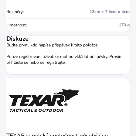
Rozměry
:
13cm x 7,5cm x 4cm
Hmotnost
:
170 g
Diskuze
Buďte první, kdo napíše příspěvek k této položce.
Pouze registrovaní uživatelé mohou vkládat příspěvky. Prosím
přihlaste se
nebo se
registrujte
.
TEXAR je polská společnost působící ve