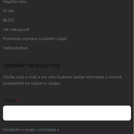
Napište nám
O nás
BLOG
Jak nakupovat
Podmínky ochrany osobních údajů
Velkoobchod
ODEBÍRAT NEWSLETTER
Vložte svůj e-mail a my vám budeme zasílat informace o nových
produktech na našem e-shopu.
E-MAIL
Vložením e-mailu souhlasíte s
podmínkami ochrany osobních údajů