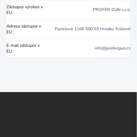
Zástupce výrobce v
PROFER GUN s.r.o.
EU
:
Adresa zástupce v
Panelová 1166 500 03 Hradec Králové
EU
:
E-mail zástupce v
info@profergun.cz
EU
:
Z
á
p
a
t
í