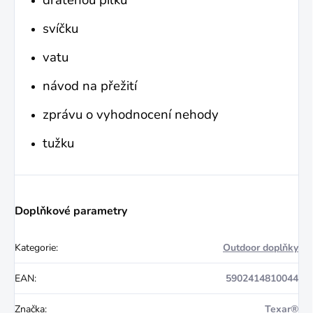
drátěnou pilku
svíčku
vatu
návod na přežití
zprávu o vyhodnocení nehody
tužku
Doplňkové parametry
Kategorie
:
Outdoor doplňky
EAN
:
5902414810044
Značka
:
Texar®