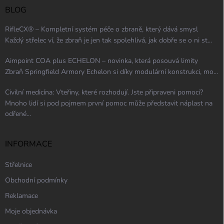
BLOG
RifleCX® – Kompletní systém péče o zbraně, který dává smysl
Každý střelec ví, že zbraň je jen tak spolehlivá, jak dobře se o ni st...
Aimpoint COA plus ECHELON – novinka, která posouvá limity
Zbraň Springfield Armory Echelon si díky modulární konstrukci, mo...
Civilní medicína: Vteřiny, které rozhodují. Jste připraveni pomoci?
Mnoho lidí si pod pojmem první pomoc může představit náplast na
odřené...
INFORMACE
Střelnice
Obchodní podmínky
Reklamace
Moje objednávka