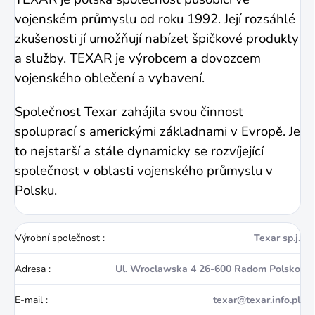
vojenském průmyslu od roku 1992. Její rozsáhlé
zkušenosti jí umožňují nabízet špičkové produkty
a služby. TEXAR je výrobcem a dovozcem
vojenského oblečení a vybavení.
Společnost Texar zahájila svou činnost
spoluprací s americkými základnami v Evropě. Je
to nejstarší a stále dynamicky se rozvíjející
společnost v oblasti vojenského průmyslu v
Polsku.
Výrobní společnost
:
Texar sp.j.
Adresa
:
Ul. Wroclawska 4 26-600 Radom Polsko
E-mail
:
texar@texar.info.pl