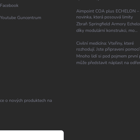
Facebook
Aimpoint COA plus ECHELON –
novinka, která posouvá limity
Youtube Guncentrum
Zbraň Springfield Armory Echelo
díky modulární konstrukci, mo...
Civilní medicína: Vteřiny, které
rozhodují. Jste připraveni pomoci
Mnoho lidí si pod pojmem první
může představit náplast na odřen
ace o nových produktech na