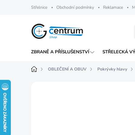
Přejít
Střelnice
Obchodní podmínky
Reklamace
M
na
obsah
ZBRANĚ A PŘÍSLUŠENSTVÍ
STŘELECKÁ V
Domů
OBLEČENÍ A OBUV
Pokrývky hlavy
Neohodnoceno
Podrobnosti hod