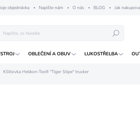
oje objednávka
Napište nám
O nás
BLOG
Jak nakupova
Hledat
ÝSTROJ
OBLEČENÍ A OBUV
LUKOSTŘELBA
OU
Kšiltovka Helikon-Tex® "Tiger Stipe" trucker
nocení
419 Kč
Měrná
NA DOTAZ
cena: