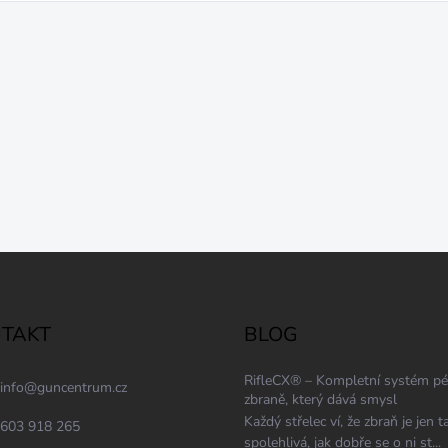
TAKT
BLOG
RifleCX® – Kompletní systém pé
info
@
guncentrum.cz
zbraně, který dává smysl
Každý střelec ví, že zbraň je jen t
603 918 265
spolehlivá, jak dobře se o ni st...