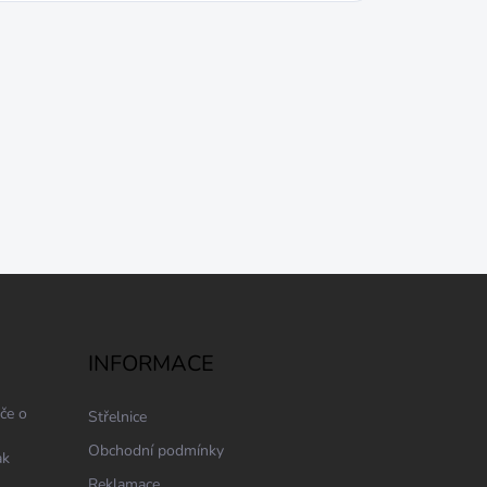
INFORMACE
če o
Střelnice
Obchodní podmínky
ak
Reklamace