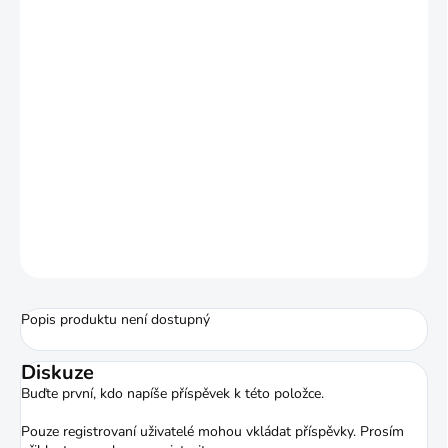
dřevěné a sklolaminátové trubice.
Pomalu tvrdnoucí lepidlo, vazba s
časem zvyšuje
Pružné a odolné
Upínání po dobu 5 minut, lepidlo plně
vytvrdne za 48 hodin
ZEPTAT SE
HLÍDAT
Popis produktu není dostupný
Diskuze
Buďte první, kdo napíše příspěvek k této položce.
Pouze registrovaní uživatelé mohou vkládat příspěvky. Prosím