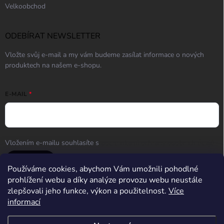
Velkoobchod
ODEBÍRAT NEWSLETTER
Vložte svůj e-mail a my vám budeme zasílat informace o nových
produktech na našem e-shopu.
E-MAIL
Vložením e-mailu souhlasíte s
podmínkami ochrany osobních údajů
Přihlásit se
Používáme cookies, abychom Vám umožnili pohodlné
prohlížení webu a díky analýze provozu webu neustále
zlepšovali jeho funkce, výkon a použitelnost.
Více
informací
Střelnice Guncentrum HK