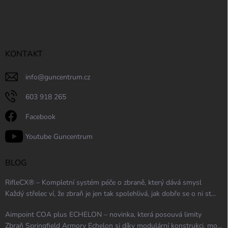
KONTAKT
info
@
guncentrum.cz
603 918 265
Facebook
Youtube Guncentrum
BLOG
RifleCX® – Kompletní systém péče o zbraně, který dává smysl
Každý střelec ví, že zbraň je jen tak spolehlivá, jak dobře se o ni st...
Aimpoint COA plus ECHELON – novinka, která posouvá limity
Zbraň Springfield Armory Echelon si díky modulární konstrukci, mo...