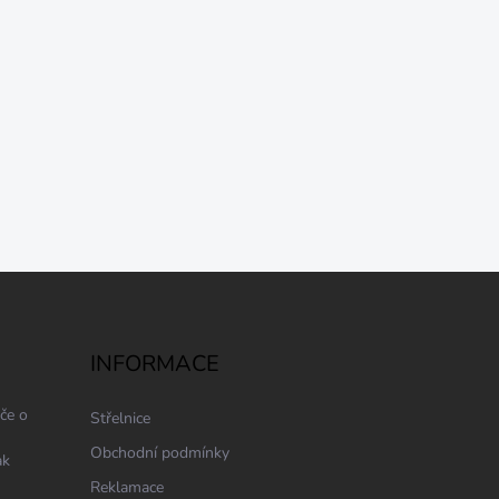
INFORMACE
če o
Střelnice
Obchodní podmínky
ak
Reklamace