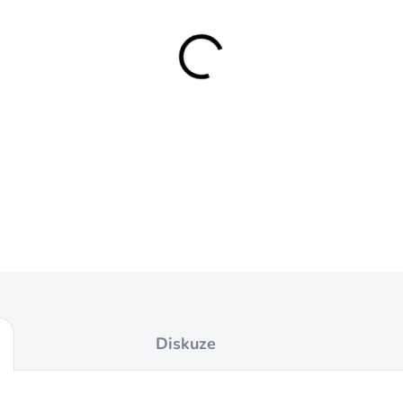
−
+
Tento moderátor se 
v ráži od 4,5mm do 
1/2 UNF.
Vyroben z
Diskuze