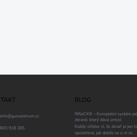
TAKT
BLOG
RifleCX® – Kompletní systém pé
info
@
guncentrum.cz
zbraně, který dává smysl
Každý střelec ví, že zbraň je jen t
603 918 265
spolehlivá, jak dobře se o ni st...