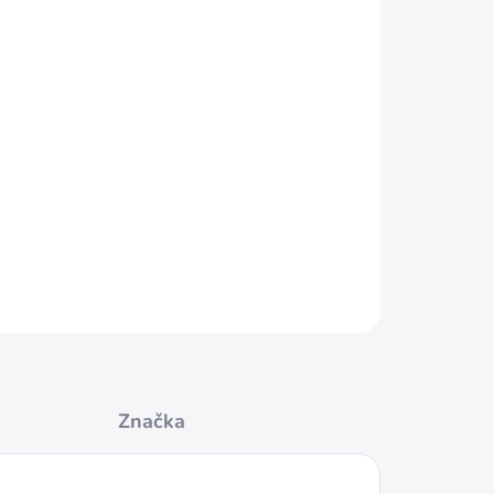
Přidat do košíku
hodí na veškeré PCP vzduchovky
6,35mm s vnějším závitem
eloxovaného hliníku
.
ZEPTAT SE
HLÍDAT
Značka