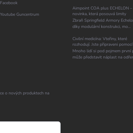
Facebook
Aimpoint COA plus ECHELON –
novinka, která posouvá limity
Youtube Guncentrum
Zbraň Springfield Armory Echelo
díky modulární konstrukci, mo...
Civilní medicína: Vteřiny, které
rozhodují. Jste připraveni pomoci
Mnoho lidí si pod pojmem první
může představit náplast na odřen
ace o nových produktech na