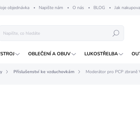
oje objednávka
Napište nám
O nás
BLOG
Jak nakupova
Hledat
ÝSTROJ
OBLEČENÍ A OBUV
LUKOSTŘELBA
OU
y
Příslušenství ke vzduchovkám
Moderátor pro PCP zbran
nocení
1 290 Kč
Měrná
SKLADEM
cena: