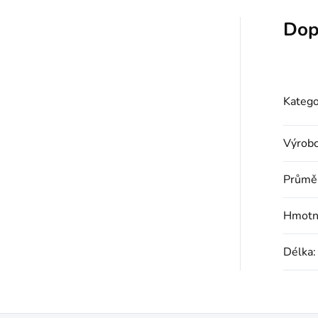
Dop
Katego
Výrob
Průměr
Hmotno
Délka
: