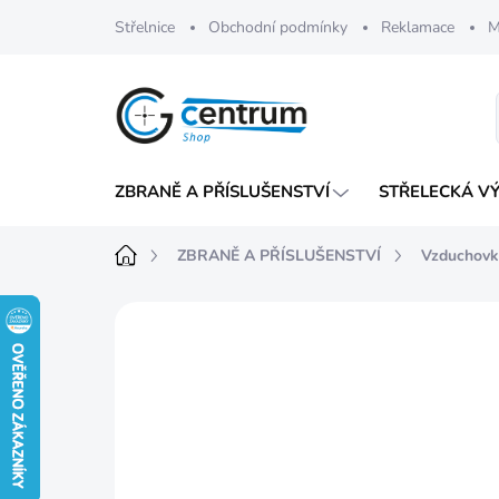
Přejít
Střelnice
Obchodní podmínky
Reklamace
M
na
obsah
ZBRANĚ A PŘÍSLUŠENSTVÍ
STŘELECKÁ V
Domů
ZBRANĚ A PŘÍSLUŠENSTVÍ
Vzduchovk
Neohodnoceno
Podrobnosti hod