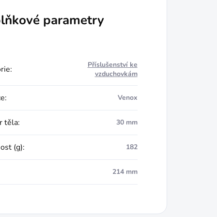
lňkové parametry
Příslušenství ke
rie
:
vzduchovkám
ce
:
Venox
 těla
:
30 mm
st (g)
:
182
214 mm