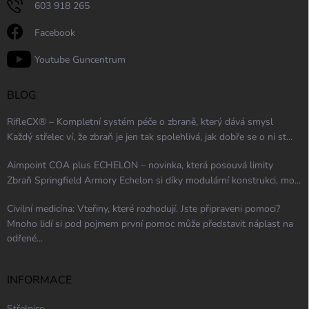
603 918 265
Facebook
Youtube Guncentrum
BLOG
RifleCX® – Kompletní systém péče o zbraně, který dává smysl
Každý střelec ví, že zbraň je jen tak spolehlivá, jak dobře se o ni st...
Aimpoint COA plus ECHELON – novinka, která posouvá limity
Zbraň Springfield Armory Echelon si díky modulární konstrukci, mo...
Civilní medicína: Vteřiny, které rozhodují. Jste připraveni pomoci?
Mnoho lidí si pod pojmem první pomoc může představit náplast na
odřené...
INFORMACE
Střelnice