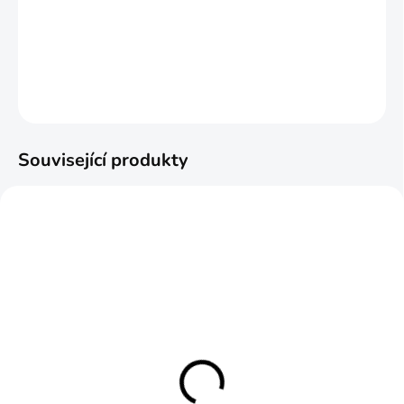
připevnění kšand a postrojů.
DETAILNÍ INFORMACE
ZEPTAT SE
HLÍDAT
Související produkty
SKLADEM
SKLADEM
Opasek Competition
Competition Carbine
Nautic Shooting Belt
wings set Helikon-Tex®