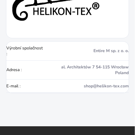
Výrobní společnost
Entire M sp. z o. o.
:
al. Architektów 7 54-115 Wrocław
Adresa
:
Poland
E-mail
:
shop@helikon-tex.com
Z