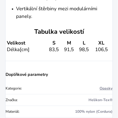
Vertikální štěrbiny mezi modulárními
panely.
Tabulka velikostí
Velikost
S
M
L
XL
Délka[cm]
83,5
91,5
98,5
106,5
Doplňkové parametry
Kategorie
:
Opasky
Značka
:
Helikon-Tex®
Materiál
:
100% nylon (Cordura)