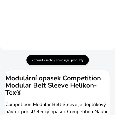
Helikon-Tex®
499 Kč
1 390 Kč
od
Detail
Detail
Zobrazit všechny související produkty
Modulární opasek Competition
Modular Belt Sleeve Helikon-
Tex®
Competition Modular Belt Sleeve je doplňkový
návlek pro střelecký opasek
Competition Nautic
,