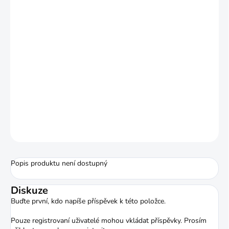
kolečkem, pro snazší ovládání prsty rukou.
- Cena je vždy udána pro základnu
montáže, pokud jsou potřeba
pro kompletaci montáže oka, je nutno
k ceně pro základnu přičíst cenu pro pár
ok.
ZEPTAT SE
HLÍDAT
Popis produktu není dostupný
Diskuze
Buďte první, kdo napíše příspěvek k této položce.
Pouze registrovaní uživatelé mohou vkládat příspěvky. Prosím