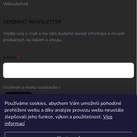
Velkoobchod
ODEBÍRAT NEWSLETTER
Vložte svůj e-mail a my vám budeme zasílat informace o nových
produktech na našem e-shopu.
E-MAIL
Vložením e-mailu souhlasíte s
podmínkami ochrany osobních údajů
Přihlásit se
Používáme cookies, abychom Vám umožnili pohodlné
prohlížení webu a díky analýze provozu webu neustále
zlepšovali jeho funkce, výkon a použitelnost.
Více
informací
Střelnice Guncentrum HK