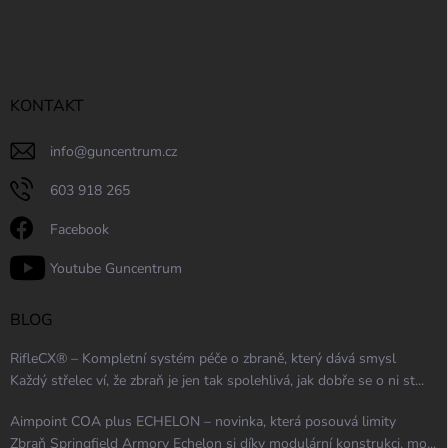
KONTAKT
info
@
guncentrum.cz
603 918 265
Facebook
Youtube Guncentrum
BLOG
RifleCX® – Kompletní systém péče o zbraně, který dává smysl
Každý střelec ví, že zbraň je jen tak spolehlivá, jak dobře se o ni st...
Aimpoint COA plus ECHELON – novinka, která posouvá limity
Zbraň Springfield Armory Echelon si díky modulární konstrukci, mo...