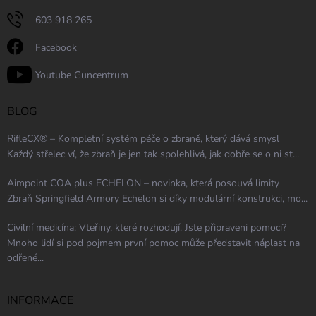
603 918 265
Facebook
Youtube Guncentrum
BLOG
RifleCX® – Kompletní systém péče o zbraně, který dává smysl
Každý střelec ví, že zbraň je jen tak spolehlivá, jak dobře se o ni st...
Aimpoint COA plus ECHELON – novinka, která posouvá limity
Zbraň Springfield Armory Echelon si díky modulární konstrukci, mo...
Civilní medicína: Vteřiny, které rozhodují. Jste připraveni pomoci?
Mnoho lidí si pod pojmem první pomoc může představit náplast na
odřené...
INFORMACE