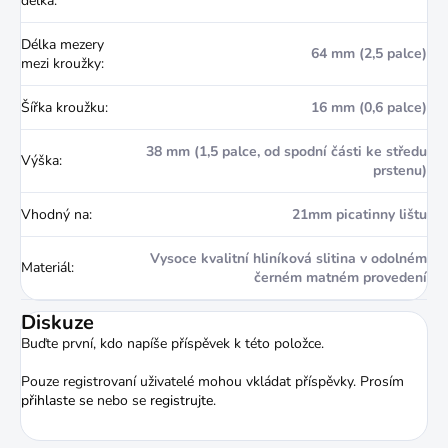
délka
:
Délka mezery
64 mm (2,5 palce)
mezi kroužky
:
Šířka kroužku
:
16 mm (0,6 palce)
38 mm (1,5 palce, od spodní části ke středu
Výška
:
prstenu)
Vhodný na
:
21mm picatinny lištu
Vysoce kvalitní hliníková slitina v odolném
Materiál
:
černém matném provedení
Diskuze
Buďte první, kdo napíše příspěvek k této položce.
Pouze registrovaní uživatelé mohou vkládat příspěvky. Prosím
přihlaste se
nebo se
registrujte
.