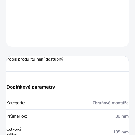
Montáž jednodílná prodloužená diametr
30mm Picatinny. Odolnost proti nárazu -
lze použít na skutečné palebné ráži.
ZEPTAT SE
HLÍDAT
Popis produktu není dostupný
Doplňkové parametry
Kategorie
:
Zbraňové montáže
Průměr ok
:
30 mm
Celková
135 mm