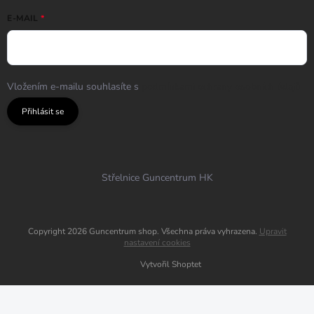
E-MAIL
Vložením e-mailu souhlasíte s
podmínkami ochrany osobních údajů
Přihlásit se
Střelnice Guncentrum HK
Copyright 2026
Guncentrum shop
. Všechna práva vyhrazena.
Upravit
nastavení cookies
Vytvořil Shoptet