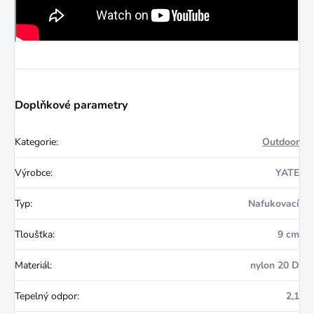
Doplňkové parametry
Kategorie
:
Outdoor
Výrobce
:
YATE
Typ
:
Nafukovací
Tloušťka
:
9 cm
Materiál
:
nylon 20 D
Tepelný odpor
:
2,1