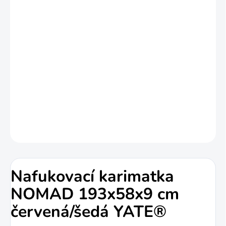
cena:
Nový model komfortní nafukovací matrace
s příčnými 3D komorami a vnitřní izolací.
Větší rozměry a přitom stále nízká
hmotnost a malé balení z ní dělají skvělou
postel jak do kempu, tak i do hor.
DETAILNÍ INFORMACE
ZEPTAT SE
HLÍDAT
Nafukovací karimatka
NOMAD 193x58x9 cm
červená/šedá YATE®