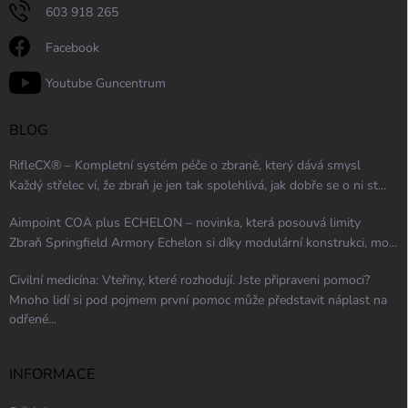
603 918 265
Facebook
Youtube Guncentrum
BLOG
RifleCX® – Kompletní systém péče o zbraně, který dává smysl
Každý střelec ví, že zbraň je jen tak spolehlivá, jak dobře se o ni st...
Aimpoint COA plus ECHELON – novinka, která posouvá limity
Zbraň Springfield Armory Echelon si díky modulární konstrukci, mo...
Civilní medicína: Vteřiny, které rozhodují. Jste připraveni pomoci?
Mnoho lidí si pod pojmem první pomoc může představit náplast na
odřené...
INFORMACE