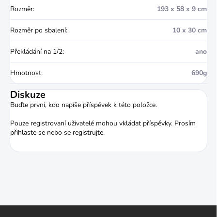
Rozměr
:
193 x 58 x 9 cm
Rozměr po sbalení
:
10 x 30 cm
Překládání na 1/2
:
ano
Hmotnost
:
690g
Diskuze
Buďte první, kdo napíše příspěvek k této položce.
Pouze registrovaní uživatelé mohou vkládat příspěvky. Prosím
přihlaste se
nebo se
registrujte
.
Z