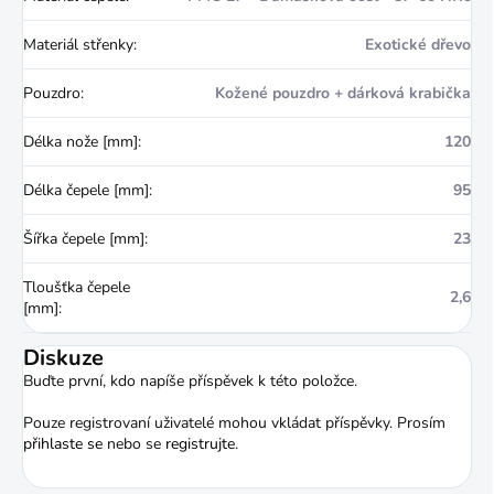
Materiál střenky
:
Exotické dřevo
Pouzdro
:
Kožené pouzdro + dárková krabička
Délka nože [mm]
:
120
Délka čepele [mm]
:
95
Šířka čepele [mm]
:
23
Tloušťka čepele
2,6
[mm]
:
Diskuze
Buďte první, kdo napíše příspěvek k této položce.
Pouze registrovaní uživatelé mohou vkládat příspěvky. Prosím
přihlaste se
nebo se
registrujte
.