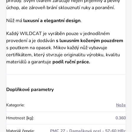
přírody. Svým tvarem zaručuje nejen
příjemný a pevný
úchop, ale zároveň brání sklouznutí ruky a poranění.
Nůž má
luxusní a elegantní design
.
Každý WILDCAT je vyráběn pouze v jednodílném
provedení a je dodáván
s luxusním koženým pouzdrem
s
poutkem na opasek.
Mikov každý nůž vybavuje
certifikátem, který stvrzuje originalitu výrobku, kvalitu
materiálů a
garantuje
podíl ruční práce.
Doplňkové parametry
Kategorie
:
Nože
Hmotnost [kg]
:
0.360
Materiál čepele
:
PMC 27 - Damašková ocel - 57-60 HRc