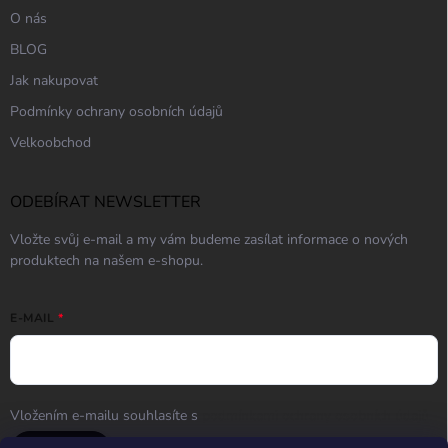
O nás
BLOG
Jak nakupovat
Podmínky ochrany osobních údajů
Velkoobchod
ODEBÍRAT NEWSLETTER
Vložte svůj e-mail a my vám budeme zasílat informace o nových
produktech na našem e-shopu.
E-MAIL
Vložením e-mailu souhlasíte s
podmínkami ochrany osobních údajů