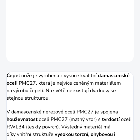
−
+
Přidat do košíku
Vyhazovací nůž PREDATOR
- WILDCAT
DETAILNÍ INFORMACE
ZEPTAT SE
HLÍDAT
Čepel
nože je vyrobena z vysoce kvalitní
damascenské
oceli
PMC27, která je nejvíce ceněným materiálem
na
výrobu čepelí. Na světě neexistují dva kusy se
stejnou strukturou.
V damascenské nerezové oceli PMC27 je
spojena
houževnatost
oceli PMC27 (matný vzor) s
tvrdostí
oceli
RWL34 (lesklý povrch). Výsledný materiál má
díky
vnitřní struktuře
vysokou torzní
,
ohybovou i