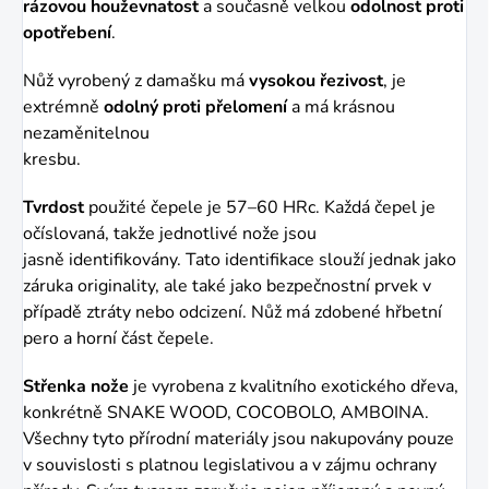
rázovou houževnatost
a současně velkou
odolnost proti
opotřebení
.
Nůž vyrobený z damašku má
vysokou řezivost
, je
extrémně
odolný proti přelomení
a má krásnou
nezaměnitelnou
kresbu.
Tvrdost
použité čepele je 57–60 HRc. Každá čepel je
očíslovaná, takže jednotlivé nože jsou
jasně
identifikovány. Tato identifikace slouží jednak jako
záruka originality, ale také jako bezpečnostní prvek v
případě
ztráty nebo odcizení. Nůž má zdobené hřbetní
pero a horní část čepele.
Střenka
nože
je vyrobena z kvalitního
exotického dřeva,
konkrétně SNAKE WOOD, COCOBOLO, AMBOINA.
Všechny tyto přírodní materiály jsou
nakupovány pouze
v souvislosti s platnou legislativou a v zájmu ochrany