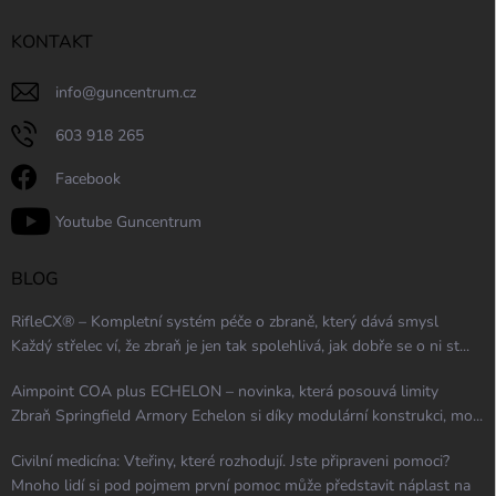
KONTAKT
info
@
guncentrum.cz
603 918 265
Facebook
Youtube Guncentrum
BLOG
RifleCX® – Kompletní systém péče o zbraně, který dává smysl
Každý střelec ví, že zbraň je jen tak spolehlivá, jak dobře se o ni st...
Aimpoint COA plus ECHELON – novinka, která posouvá limity
Zbraň Springfield Armory Echelon si díky modulární konstrukci, mo...
Civilní medicína: Vteřiny, které rozhodují. Jste připraveni pomoci?
Mnoho lidí si pod pojmem první pomoc může představit náplast na