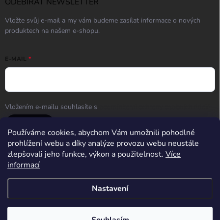
ODEBÍRAT NEWSLETTER
Vložte svůj e-mail a my vám budeme zasílat informace o nových
produktech na našem e-shopu.
E-MAIL
Vložením e-mailu souhlasíte s
podmínkami ochrany osobních údajů
Přihlásit se
Používáme cookies, abychom Vám umožnili pohodlné
prohlížení webu a díky analýze provozu webu neustále
zlepšovali jeho funkce, výkon a použitelnost.
Více
informací
Střelnice Guncentrum HK
Nastavení
Copyright 2026
Guncentrum shop
. Všechna práva vyhrazena.
Upravit
nastavení cookies