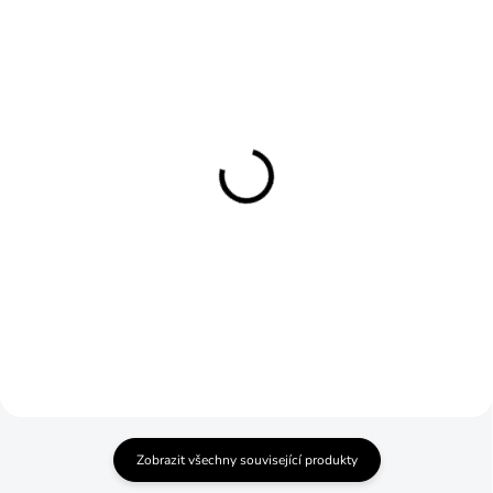
SKLADEM
SKLADEM
Foukačka Barracuda
Foukačka Hummingbird
122 cm Alex Bow®
Wood 122 cm Alex
Bow®
2 607 Kč
1 938 Kč
Do košíku
Do košíku
Zobrazit všechny související produkty