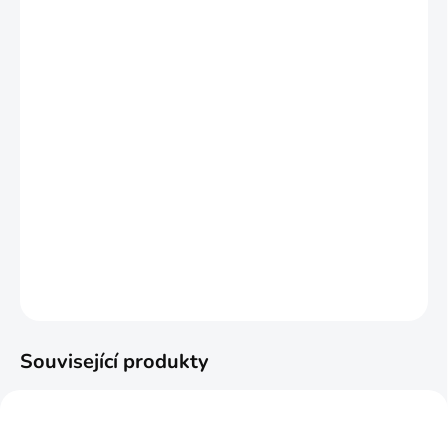
−
+
Přidat do košíku
Ochranný obal na foukačky
od
firmy Alex Bow v hnědé
barvě. Uzpůsobený na foukačky velikosti 4
ft (cca 122 cm).
DETAILNÍ INFORMACE
ZEPTAT SE
HLÍDAT
Související produkty