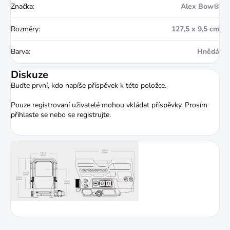
Značka
:
Alex Bow®
Rozměry
:
127,5 x 9,5 cm
Barva
:
Hnědá
Diskuze
Buďte první, kdo napíše příspěvek k této položce.
Pouze registrovaní uživatelé mohou vkládat příspěvky. Prosím
přihlaste se
nebo se
registrujte
.