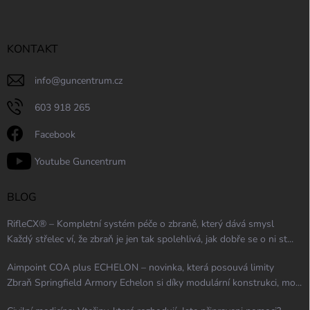
KONTAKT
info
@
guncentrum.cz
603 918 265
Facebook
Youtube Guncentrum
BLOG
RifleCX® – Kompletní systém péče o zbraně, který dává smysl
Každý střelec ví, že zbraň je jen tak spolehlivá, jak dobře se o ni st...
Aimpoint COA plus ECHELON – novinka, která posouvá limity
Zbraň Springfield Armory Echelon si díky modulární konstrukci, mo...