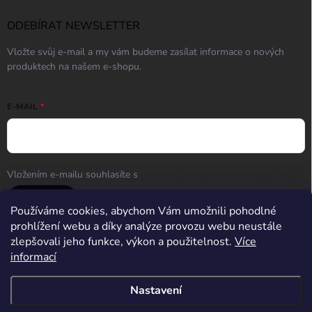
ODEBÍRAT NEWSLETTER
Vložte svůj e-mail a my vám budeme zasílat informace o nových
produktech na našem e-shopu.
E-MAIL
Vložením e-mailu souhlasíte s
podmínkami ochrany osobních údajů
Přihlásit se
Používáme cookies, abychom Vám umožnili pohodlné
prohlížení webu a díky analýze provozu webu neustále
zlepšovali jeho funkce, výkon a použitelnost.
Více
informací
Střelnice Guncentrum HK
Nastavení