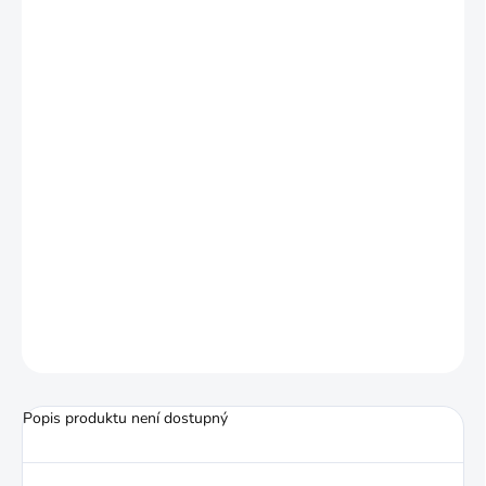
Venox v ráži 4,5 mm. Každý brok váží
0,35 g.
Lze je používat
pouze
u vzduchových
zbraní, které jsou na ně určené!
Nikdy
je nepoužívejte do vzduchovek,
které jsou určeny na
olověné diabolky a
olověné broky
. Může pak dojít k
poškození
vývrtu/drážkování hlavně
.
ZEPTAT SE
HLÍDAT
Popis produktu není dostupný