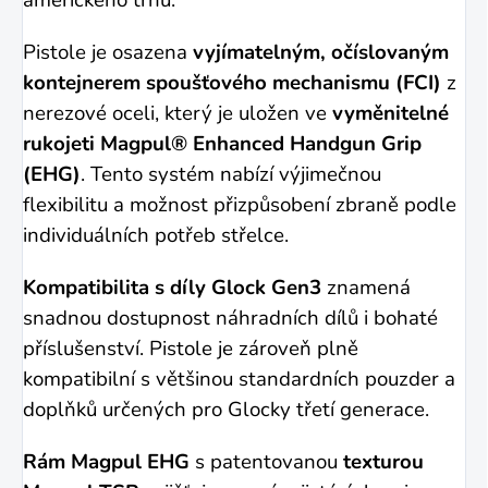
amerického trhu.
Pistole je osazena
vyjímatelným, očíslovaným
kontejnerem spoušťového mechanismu (FCI)
z
nerezové oceli, který je uložen ve
vyměnitelné
rukojeti Magpul® Enhanced Handgun Grip
(EHG)
. Tento systém nabízí výjimečnou
flexibilitu a možnost přizpůsobení zbraně podle
individuálních potřeb střelce.
Kompatibilita s díly Glock Gen3
znamená
snadnou dostupnost náhradních dílů i bohaté
příslušenství. Pistole je zároveň plně
kompatibilní s většinou standardních pouzder a
doplňků určených pro Glocky třetí generace.
Rám Magpul EHG
s patentovanou
texturou