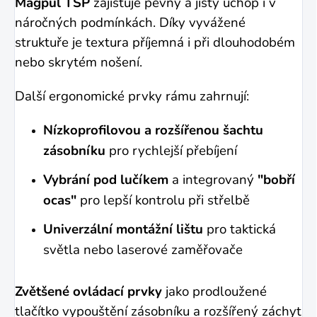
Magpul TSP
zajišťuje pevný a jistý úchop i v
náročných podmínkách. Díky vyvážené
struktuře je textura příjemná i při dlouhodobém
nebo skrytém nošení.
Další ergonomické prvky rámu zahrnují:
Nízkoprofilovou a rozšířenou šachtu
zásobníku
pro rychlejší přebíjení
Vybrání pod lučíkem
a integrovaný
"bobří
ocas"
pro lepší kontrolu při střelbě
Univerzální montážní lištu
pro taktická
světla nebo laserové zaměřovače
Zvětšené ovládací prvky
jako prodloužené
tlačítko vypouštění zásobníku a rozšířený záchyt