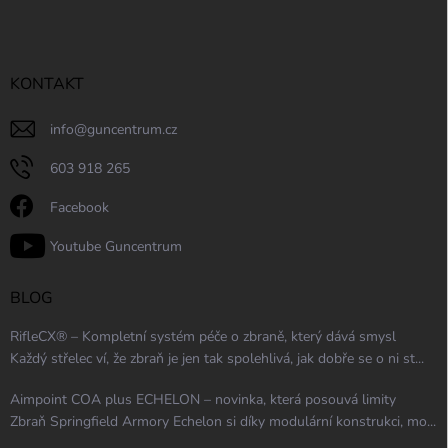
KONTAKT
info
@
guncentrum.cz
603 918 265
Facebook
Youtube Guncentrum
BLOG
RifleCX® – Kompletní systém péče o zbraně, který dává smysl
Každý střelec ví, že zbraň je jen tak spolehlivá, jak dobře se o ni st...
Aimpoint COA plus ECHELON – novinka, která posouvá limity
Zbraň Springfield Armory Echelon si díky modulární konstrukci, mo...