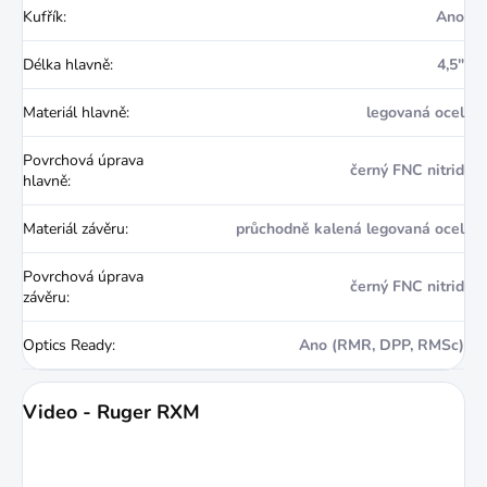
Kufřík
:
Ano
Délka hlavně
:
4,5"
Materiál hlavně
:
legovaná ocel
Povrchová úprava
černý FNC nitrid
hlavně
:
Materiál závěru
:
průchodně kalená legovaná ocel
Povrchová úprava
černý FNC nitrid
závěru
:
Optics Ready
:
Ano (RMR, DPP, RMSc)
Video - Ruger RXM