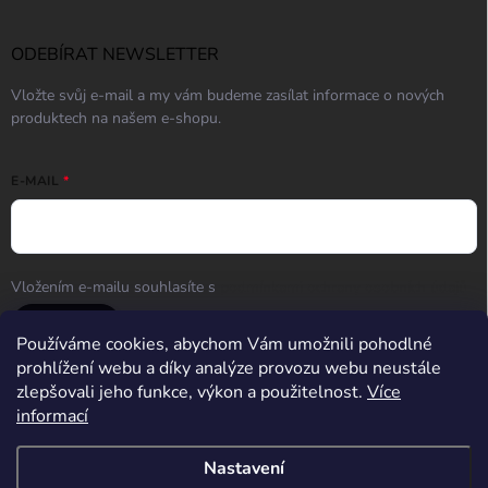
ODEBÍRAT NEWSLETTER
Vložte svůj e-mail a my vám budeme zasílat informace o nových
produktech na našem e-shopu.
E-MAIL
Vložením e-mailu souhlasíte s
podmínkami ochrany osobních údajů
Přihlásit se
Používáme cookies, abychom Vám umožnili pohodlné
prohlížení webu a díky analýze provozu webu neustále
zlepšovali jeho funkce, výkon a použitelnost.
Více
informací
Střelnice Guncentrum HK
Nastavení