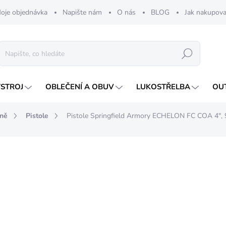
oje objednávka
Napište nám
O nás
BLOG
Jak nakupova
Hledat
ÝSTROJ
OBLEČENÍ A OBUV
LUKOSTŘELBA
OU
aně
Pistole
Pistole Springfield Armory ECHELON FC COA 4",
nocení
35 290 Kč
Měrná
SKLADEM
cena: