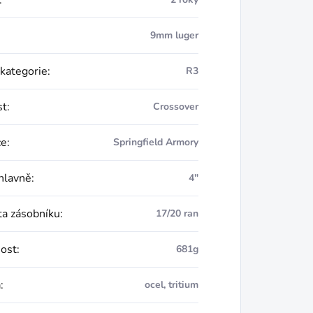
:
9mm luger
 kategorie
:
R3
st
:
Crossover
ce
:
Springfield Armory
hlavně
:
4"
ta zásobníku
:
17/20 ran
ost
:
681g
a
:
ocel, tritium