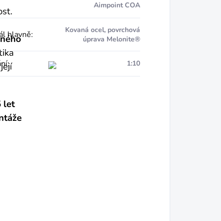
Aimpoint COA
ost.
Kovaná ocel, povrchová
ál hlavně
:
vného
úprava Melonite®
tika
ní
:
1:10
její
 let
ntáže