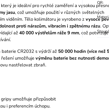
OR
:
, který je ideální pro rychlé zaměření a vysokou přesn
imy jasu
, což umožňuje použití v různých světelných
Materi
ím viděním. Tělo kolimátoru je vyrobeno z
vysoce pe
dolnost proti nárazům, vibracím i zpětnému rázu
. Op
Stoupá
ídající až
40 000 výstřelům ráže 9 mm
, což potvrzuje 
ívání.
á baterie CR2032 s výdrží až
50 000 hodin (více než 5
é řešení umožňuje
výměnu baterie bez nutnosti demo
novu nastřelovat zbraň.
gripy umožňuje přizpůsobit
kou i preferencím úchopu.