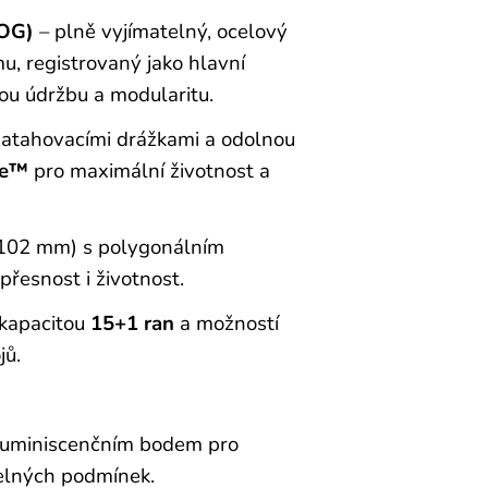
COG)
– plně vyjímatelný, ocelový
, registrovaný jako hlavní
nou údržbu a modularitu.
atahovacími drážkami a odolnou
te™
pro maximální životnost a
102 mm) s polygonálním
řesnost i životnost.
kapacitou
15+1 ran
a možností
jů.
 luminiscenčním bodem pro
elných podmínek.