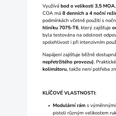
Využívá
bod o velikosti 3,5 MOA
COA má
8 denních a 4 noční rež
podmínkách včetně použití s nočn
hliníku 7075-T6
, který zajišťuje
o
byla testována na odolnost odpov
spolehlivost i při intenzivním použ
Napájení zajišťuje běžně dostupn
nepřetržitého provozu)
. Praktick
kolimátoru
, takže není potřeba z
KLÍČOVÉ VLASTNOSTI:
Modulární rám
s výměnnými 
pistoli různým velikostem ru