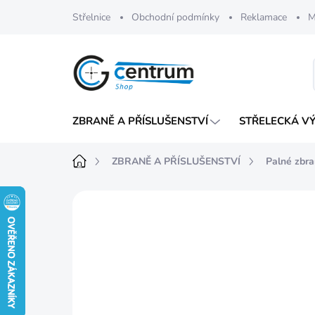
Přejít
Střelnice
Obchodní podmínky
Reklamace
M
na
obsah
ZBRANĚ A PŘÍSLUŠENSTVÍ
STŘELECKÁ V
Domů
ZBRANĚ A PŘÍSLUŠENSTVÍ
Palné zbr
Neohodnoceno
Podrobnosti hod