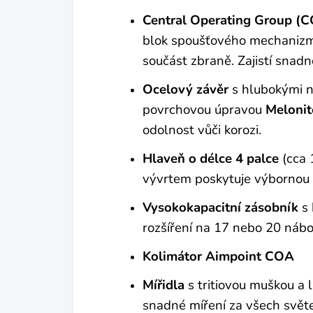
Central Operating Group (
blok spoušťového mechanizmu
součást zbraně. Zajistí snad
Ocelový závěr
s hlubokými n
povrchovou úpravou
Meloni
odolnost vůči korozi.
Hlaveň o délce 4 palce
(cca 
vývrtem poskytuje výbornou p
Vysokokapacitní zásobník
s 
rozšíření na 17 nebo 20 nábo
Kolimátor Aimpoint COA
Mířidla
s tritiovou muškou a
snadné míření za všech svět