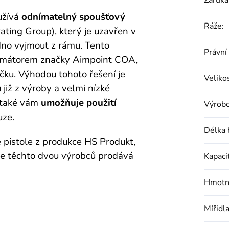
Záruka
užívá
odnímatelný spoušťový
Ráže
:
ating Group), který je uzavřen v
adno vyjmout z rámu. Tento
Právní
olimátorem značky Aimpoint COA,
čku.
Výhodou tohoto řešení je
Veliko
již z výroby a velmi nízké
a také vám
umožňuje použití
Výrob
uze.
Délka 
é pistole z produkce HS Produkt,
e těchto dvou výrobců prodává
Kapaci
Hmotn
Mířidl