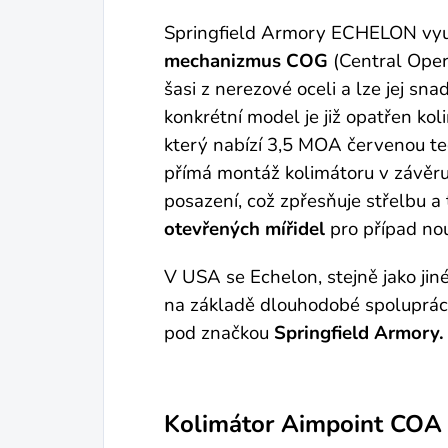
Springfield Armory ECHELON vy
mechanizmus COG
(Central Oper
šasi z nerezové oceli a lze jej sn
konkrétní model je již opatřen k
který nabízí 3,5 MOA červenou te
přímá montáž kolimátoru v závěru 
posazení, což zpřesňuje střelbu 
otevřených mířidel
pro případ no
V USA se Echelon, stejně jako jin
na základě dlouhodobé spoluprác
pod značkou
Springfield Armory.
Kolimátor Aimpoint COA