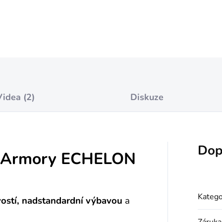
DETAILNÍ INFORMACE
Videa (2)
Diskuze
Dop
ld Armory ECHELON
Katego
vostí, nadstandardní výbavou
a