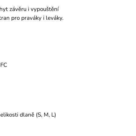
hyt závěru i vypouštění
ran pro praváky i leváky.
 FC
likosti dlaně (S, M, L)