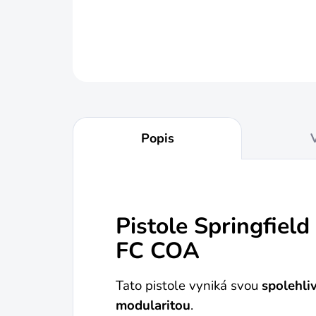
Popis
Pistole Springfie
FC COA
Tato pistole vyniká svou
spolehli
modularitou
.