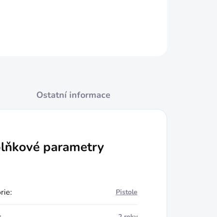
ZEPTAT SE
HLÍDAT
Ostatní informace
lňkové parametry
rie
:
Pistole
2 roky