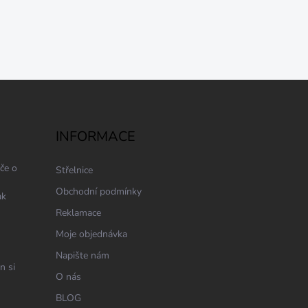
INFORMACE
če o
Střelnice
Obchodní podmínky
ak
Reklamace
Moje objednávka
Napište nám
n si
O nás
BLOG