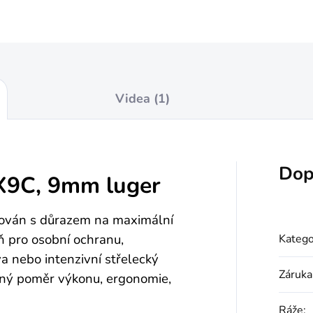
Videa (1)
Dop
X9C, 9mm luger
ován s důrazem na maximální
ň pro osobní ochranu,
Katego
 nebo intenzivní střelecký
Záruka
žený poměr výkonu, ergonomie,
Ráže
: