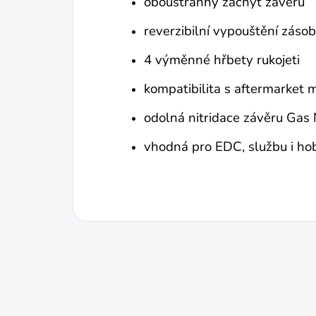
oboustranný záchyt závěru
reverzibilní vypouštění záso
4 výměnné hřbety rukojeti
kompatibilita s aftermarket m
odolná nitridace závěru Gas 
vhodná pro EDC, službu i ho