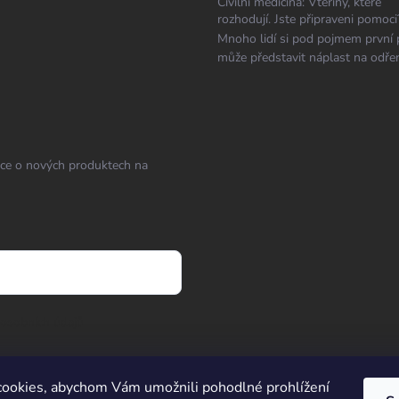
Civilní medicína: Vteřiny, které
rozhodují. Jste připraveni pomoci
Mnoho lidí si pod pojmem první
může představit náplast na odřen
ace o nových produktech na
osobních údajů
ookies, abychom Vám umožnili pohodlné prohlížení