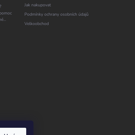
Jak nakupovat
?
 pomoc
Podmínky ochrany osobních údajů
é...
Velkoobchod