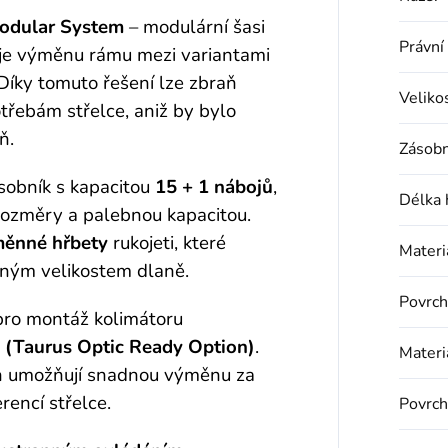
odular System
– modulární šasi
Právní
uje výměnu rámu mezi variantami
Díky tomuto řešení lze zbraň
Veliko
třebám střelce, aniž by bylo
ň.
Zásobn
sobník s kapacitou
15 + 1 nábojů
,
Délka 
rozměry a palebnou kapacitou.
ěnné hřbety
rukojeti, které
Materi
zným velikostem dlaně.
Povrch
 pro montáž kolimátoru
. (Taurus Optic Ready Option)
.
Materi
eň umožňují snadnou výměnu za
rencí střelce.
Povrch