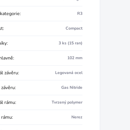
 kategorie
:
R3
st
:
Compact
íky
:
3 ks (15 ran)
hlavně
:
102 mm
ál závěru
:
Legovaná ocel
 závěru
:
Gas Nitride
ál rámu
:
Tvrzený polymer
 rámu
:
Nerez