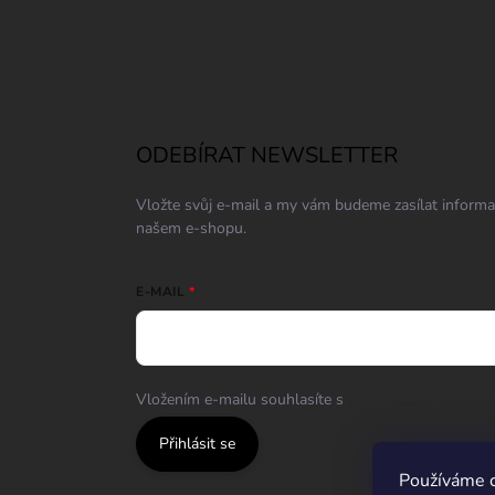
ODEBÍRAT NEWSLETTER
Vložte svůj e-mail a my vám budeme zasílat inform
našem e-shopu.
E-MAIL
Vložením e-mailu souhlasíte s
podmínkami ochrany 
Přihlásit se
Používáme c