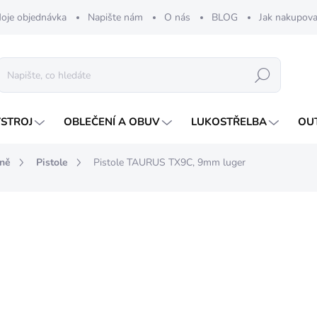
oje objednávka
Napište nám
O nás
BLOG
Jak nakupova
Hledat
ÝSTROJ
OBLEČENÍ A OBUV
LUKOSTŘELBA
OU
aně
Pistole
Pistole TAURUS TX9C, 9mm luger
nocení
13 900 Kč