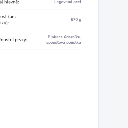
ál hlavně
:
Legovaná ocel
st (bez
670 g
íku)
:
Blokace úderníku,
nostní prvky
:
spoušťová pojistka