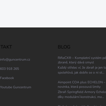
TAKT
BLOG
RifleCX® – Kompletní systém pé
info
@
guncentrum.cz
zbraně, který dává smysl
Každý střelec ví, že zbraň je jen t
603 918 265
spolehlivá, jak dobře se o ni st...
Facebook
Aimpoint COA plus ECHELON –
novinka, která posouvá limity
Youtube Guncentrum
Zbraň Springfield Armory Echelo
díky modulární konstrukci, mo...