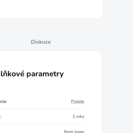
ZEPTAT SE
HLÍDAT
Diskuze
lňkové parametry
rie
:
Pistole
:
2 roky
9mm luger