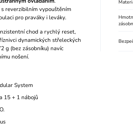
ustranným ovládáním
.
Materi
 s reverzibilním vypouštěním
pulaci pro praváky i leváky.
Hmotno
zásobn
nzistentní chod a rychlý reset,
 příznivci dynamických střeleckých
Bezpeč
72 g (bez zásobníku) navíc
ímu nošení.
dular System
a 15 + 1 nábojů
O.
mus