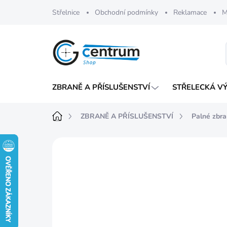
Přejít
Střelnice
Obchodní podmínky
Reklamace
M
na
obsah
ZBRANĚ A PŘÍSLUŠENSTVÍ
STŘELECKÁ V
Domů
ZBRANĚ A PŘÍSLUŠENSTVÍ
Palné zbr
Neohodnoceno
Podrobnosti hod
K VYZKOUŠENÍ V
GUNCENTRU