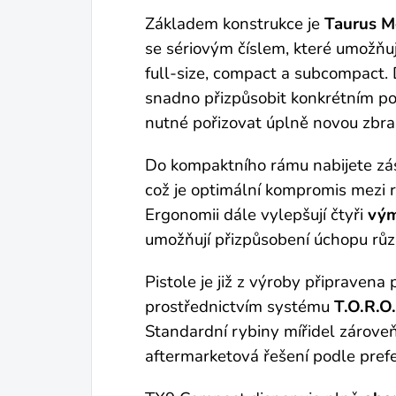
Základem konstrukce je
Taurus M
se sériovým číslem, které umožň
full-size, compact a subcompact. 
snadno přizpůsobit konkrétním po
nutné pořizovat úplně novou zbra
Do kompaktního rámu nabijete zá
což je optimální kompromis mezi 
Ergonomii dále vylepšují čtyři
vým
umožňují přizpůsobení úchopu rů
Pistole je již z výroby připravena
prostřednictvím systému
T.O.R.O
Standardní rybiny mířidel zárov
aftermarketová řešení podle prefe