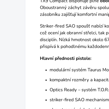
TX9 Compact disponuje plně
obo
Oboustranný záchyt závěru spolu
zásobníku zajišťují komfortní mani
Striker-fired SAO spoušť nabízí ko
což ocení jak obranní střelci, tak
disciplín. Nízká hmotnost okolo 6
přispívá k pohodlnému každodenn
Hlavní přednosti pistole:
modulární systém Taurus Mo
kompaktní rozměry a kapacit
Optics Ready – systém T.O.R.
striker-fired SAO mechanis