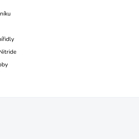
bníku
ířidly
Nitride
bby