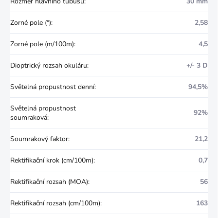
Rozměr hlavního tubusu
:
30 mm
Zorné pole (°)
:
2,58
Zorné pole (m/100m)
:
4,5
Dioptrický rozsah okuláru
:
+/- 3 D
Světelná propustnost denní
:
94,5%
Světelná propustnost
92%
soumraková
:
Soumrakový faktor
:
21,2
Rektifikační krok (cm/100m)
:
0,7
Rektifikační rozsah (MOA)
:
56
Rektifikační rozsah (cm/100m)
:
163