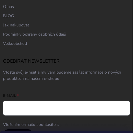
O nás
BLOG
Jak nakupovat
Podmínky ochrany osobních údajů
Velkoobchod
ODEBÍRAT NEWSLETTER
Vložte svůj e-mail a my vám budeme zasílat informace o nových
produktech na našem e-shopu.
E-MAIL
Vložením e-mailu souhlasíte s
podmínkami ochrany osobních údajů