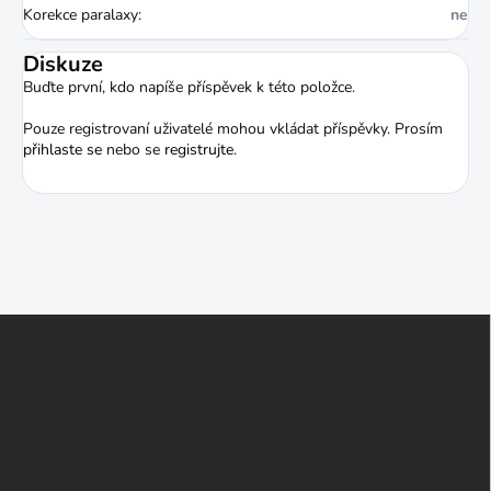
Korekce paralaxy
:
ne
Diskuze
Buďte první, kdo napíše příspěvek k této položce.
Pouze registrovaní uživatelé mohou vkládat příspěvky. Prosím
přihlaste se
nebo se
registrujte
.
Z
á
p
a
t
í