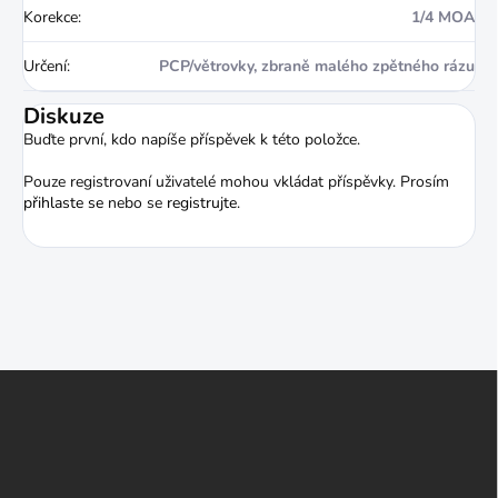
Korekce
:
1/4 MOA
Určení
:
PCP/větrovky, zbraně malého zpětného rázu
Diskuze
Buďte první, kdo napíše příspěvek k této položce.
Pouze registrovaní uživatelé mohou vkládat příspěvky. Prosím
přihlaste se
nebo se
registrujte
.
Z
á
p
a
t