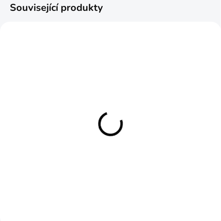
Související produkty
SKLADEM
Čisticí hadřík na optiku a
brýle Helikon-Tex®
230 Kč
Detail