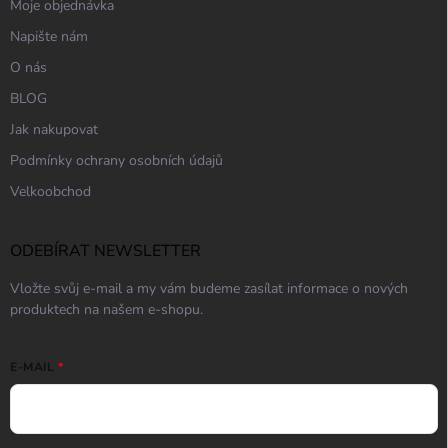
Moje objednávka
Napište nám
O nás
BLOG
Jak nakupovat
Podmínky ochrany osobních údajů
Velkoobchod
ODEBÍRAT NEWSLETTER
Vložte svůj e-mail a my vám budeme zasílat informace o nových
produktech na našem e-shopu.
E-MAIL