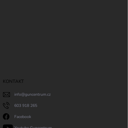
í
KONTAKT
info
@
guncentrum.cz
603 918 265
Facebook
Youtube Guncentrum