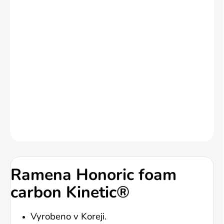
Ramena Honoric foam carbon
Kinetic
jsou ramena s atraktivním
designem z karbonové pěny od
společnosti Kinetic ze série Honoric.
DETAILNÍ INFORMACE
ZEPTAT SE
HLÍDAT
Ramena Honoric foam
carbon Kinetic®
Vyrobeno v Koreji.