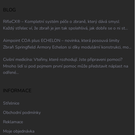
BLOG
RifleCX® – Kompletní systém péče o zbraně, který dává smysl
Každý střelec ví, že zbraň je jen tak spolehlivá, jak dobře se o ni st...
Aimpoint COA plus ECHELON – novinka, která posouvá limity
Zbraň Springfield Armory Echelon si díky modulární konstrukci, mo...
Civilní medicína: Vteřiny, které rozhodují. Jste připraveni pomoci?
Mnoho lidí si pod pojmem první pomoc může představit náplast na
odřené...
INFORMACE
Střelnice
Obchodní podmínky
Reklamace
Moje objednávka