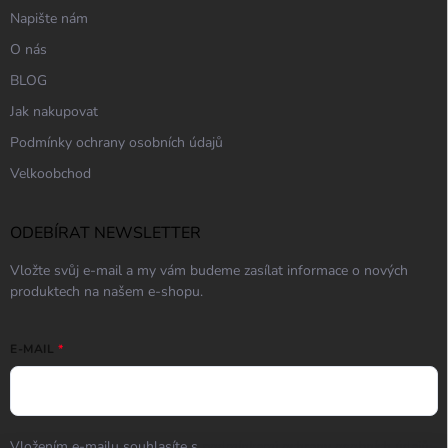
Napište nám
O nás
BLOG
Jak nakupovat
Podmínky ochrany osobních údajů
Velkoobchod
ODEBÍRAT NEWSLETTER
Vložte svůj e-mail a my vám budeme zasílat informace o nových
produktech na našem e-shopu.
E-MAIL
Vložením e-mailu souhlasíte s
podmínkami ochrany osobních údajů