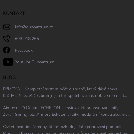
KONTAKT
info
@
guncentrum.cz
603 918 265
Facebook
Youtube Guncentrum
BLOG
RifleCX® – Kompletní systém péče o zbraně, který dává smysl
Každý střelec ví, že zbraň je jen tak spolehlivá, jak dobře se o ni st...
Aimpoint COA plus ECHELON – novinka, která posouvá limity
Zbraň Springfield Armory Echelon si díky modulární konstrukci, mo...
Civilní medicína: Vteřiny, které rozhodují. Jste připraveni pomoci?
Mnoho lidí si pod pojmem první pomoc může představit náplast na