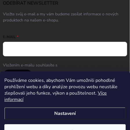
ODEBÍRAT NEWSLETTER
Vložte svůj e-mail a my vám budeme zasílat informace o nových
produktech na našem e-shopu.
E-MAIL
Vložením e-mailu souhlasíte s
podmínkami ochrany osobních údajů
Přihlásit se
Používáme cookies, abychom Vám umožnili pohodlné
prohlížení webu a díky analýze provozu webu neustále
zlepšovali jeho funkce, výkon a použitelnost.
Více
informací
Střelnice Guncentrum HK
Nastavení
Copyright 2026
Guncentrum shop
. Všechna práva vyhrazena.
Upravit
nastavení cookies