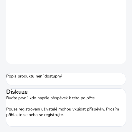
−
+
Přidat do košíku
Velmi pěkná střelecká rukavice Buck Trail
s plnou dlaní.
Černá pravá kozí
kůže.
Zesílené kožené konečky prstů.
ZEPTAT SE
HLÍDAT
Popis produktu není dostupný
Diskuze
Buďte první, kdo napíše příspěvek k této položce.
Pouze registrovaní uživatelé mohou vkládat příspěvky. Prosím
přihlaste se
nebo se
registrujte
.