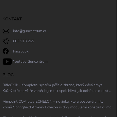
KONTAKT
info
@
guncentrum.cz
603 918 265
Facebook
Youtube Guncentrum
BLOG
RifleCX® – Kompletní systém péče o zbraně, který dává smysl
Každý střelec ví, že zbraň je jen tak spolehlivá, jak dobře se o ni st...
Aimpoint COA plus ECHELON – novinka, která posouvá limity
Zbraň Springfield Armory Echelon si díky modulární konstrukci, mo...