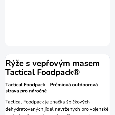
Může obsahovat stopy celeru, mléka a
hořčice.
DETAILNÍ INFORMACE
ZEPTAT SE
HLÍDAT
Rýže s vepřovým masem
Tactical Foodpack®
Tactical Foodpack – Prémiová outdoorová
strava pro náročné
Tactical Foodpack je značka špičkových
dehydratovaných jídel navržených pro vojenské