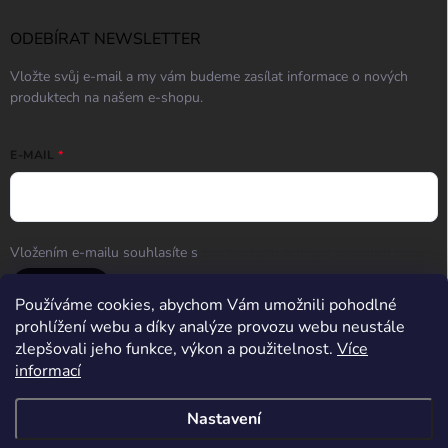
ODEBÍRAT NEWSLETTER
Vložte svůj e-mail a my vám budeme zasílat informace o nových
produktech na našem e-shopu.
E-MAIL
Vložením e-mailu souhlasíte s
podmínkami ochrany osobních údajů
Přihlásit se
Používáme cookies, abychom Vám umožnili pohodlné
prohlížení webu a díky analýze provozu webu neustále
zlepšovali jeho funkce, výkon a použitelnost.
Více
informací
Střelnice Guncentrum HK
Nastavení