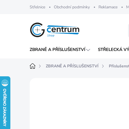
Přejít
Střelnice
Obchodní podmínky
Reklamace
M
na
obsah
ZBRANĚ A PŘÍSLUŠENSTVÍ
STŘELECKÁ V
Domů
ZBRANĚ A PŘÍSLUŠENSTVÍ
Příslušens
Neohodnoceno
Podrobnosti hod