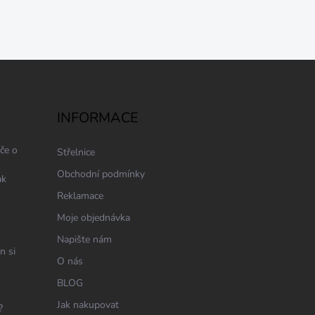
INFORMACE
če o
Střelnice
Obchodní podmínky
ak
Reklamace
Moje objednávka
Napište nám
n si
O nás
BLOG
Jak nakupovat
?