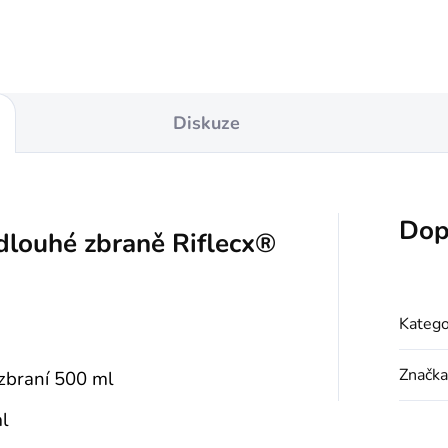
Diskuze
Dop
 dlouhé zbraně Riflecx®
Katego
Značka
 zbraní 500 ml
ml