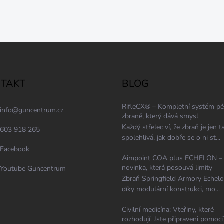
TAKT
BLOG
RifleCX® – Kompletní systém pé
info
@
guncentrum.cz
zbraně, který dává smysl
Každý střelec ví, že zbraň je jen t
603 918 265
spolehlivá, jak dobře se o ni st...
Facebook
Aimpoint COA plus ECHELON –
novinka, která posouvá limity
Youtube Guncentrum
Zbraň Springfield Armory Echelo
díky modulární konstrukci, mo...
Civilní medicína: Vteřiny, které
rozhodují. Jste připraveni pomoci