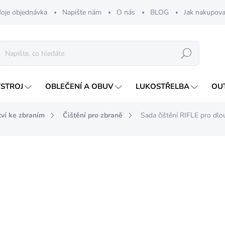
oje objednávka
Napište nám
O nás
BLOG
Jak nakupova
Hledat
ÝSTROJ
OBLEČENÍ A OBUV
LUKOSTŘELBA
OU
tví ke zbraním
Čištění pro zbraně
Sada čištění RIFLE pro dlo
nocení
1 990 Kč
Měrná
SKLADEM
cena: