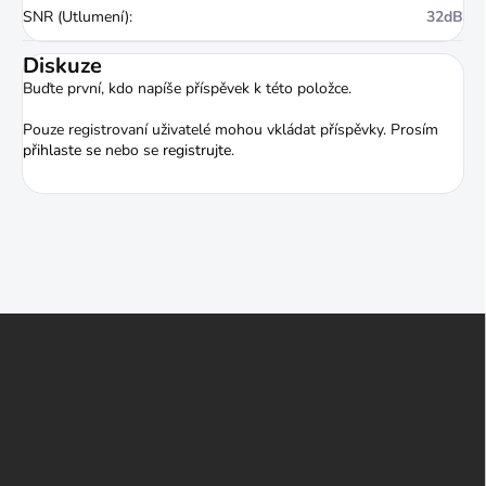
SNR (Utlumení)
:
32dB
Diskuze
Buďte první, kdo napíše příspěvek k této položce.
Pouze registrovaní uživatelé mohou vkládat příspěvky. Prosím
přihlaste se
nebo se
registrujte
.
Z
á
p
a
t
í