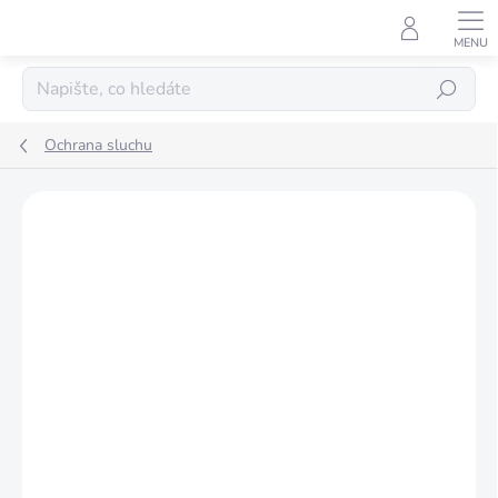
Přejít
na
obsah
Hledat
Ochrana sluchu