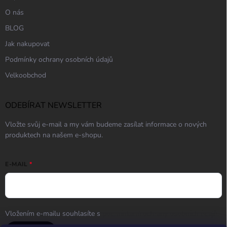
O nás
BLOG
Jak nakupovat
Podmínky ochrany osobních údajů
Velkoobchod
ODEBÍRAT NEWSLETTER
Vložte svůj e-mail a my vám budeme zasílat informace o nových
produktech na našem e-shopu.
E-MAIL
Vložením e-mailu souhlasíte s
podmínkami ochrany osobních údajů