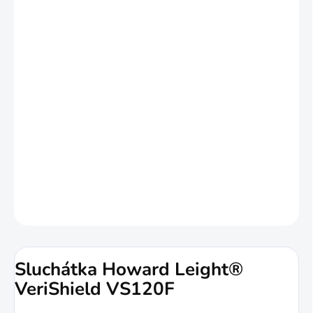
barvě
. Jsou lehké a skládací, díky čemuž
jsou lehce přenosné.
Mušle vyrobené z paměťové pěny snižují
odpor. Čelenka má speciální povrch, který
odolává nečistotám a opakovanému
čištění.
DETAILNÍ INFORMACE
ZEPTAT SE
HLÍDAT
Sluchátka Howard Leight®
VeriShield VS120F