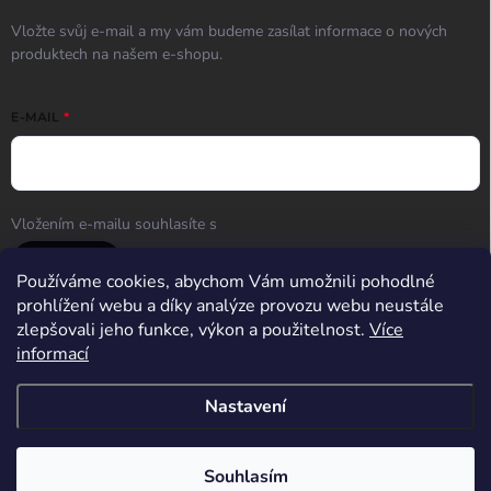
Vložte svůj e-mail a my vám budeme zasílat informace o nových
produktech na našem e-shopu.
E-MAIL
Vložením e-mailu souhlasíte s
podmínkami ochrany osobních údajů
Přihlásit se
Používáme cookies, abychom Vám umožnili pohodlné
prohlížení webu a díky analýze provozu webu neustále
zlepšovali jeho funkce, výkon a použitelnost.
Více
informací
Střelnice Guncentrum HK
Nastavení
Copyright 2026
Guncentrum shop
. Všechna práva vyhrazena.
Upravit
nastavení cookies
Souhlasím