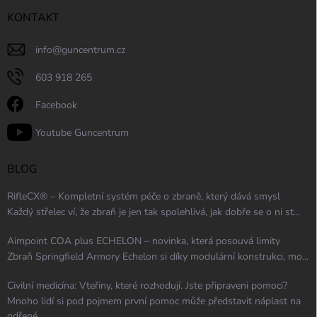
KONTAKT
info
@
guncentrum.cz
603 918 265
Facebook
Youtube Guncentrum
BLOG
RifleCX® – Kompletní systém péče o zbraně, který dává smysl
Každý střelec ví, že zbraň je jen tak spolehlivá, jak dobře se o ni st...
Aimpoint COA plus ECHELON – novinka, která posouvá limity
Zbraň Springfield Armory Echelon si díky modulární konstrukci, mo...
Civilní medicína: Vteřiny, které rozhodují. Jste připraveni pomoci?
Mnoho lidí si pod pojmem první pomoc může představit náplast na
odřené...