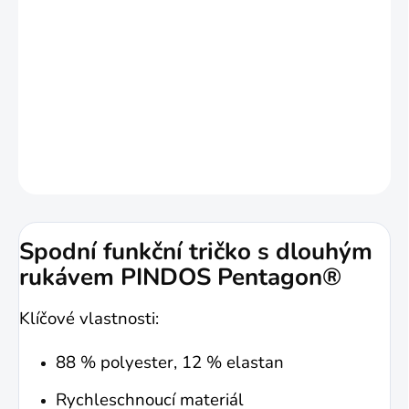
Kvalitní a velmi příjemné funkční tričko s
dlouhým rukávem od řeckého výrobce
Pentagon.
DETAILNÍ INFORMACE
ZEPTAT SE
HLÍDAT
Spodní funkční tričko s dlouhým
rukávem PINDOS Pentagon®
Klíčové vlastnosti:
88 % polyester, 12 % elastan
Rychleschnoucí materiál