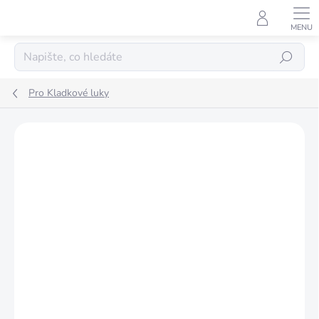
Přejít
na
obsah
Hledat
Pro Kladkové luky