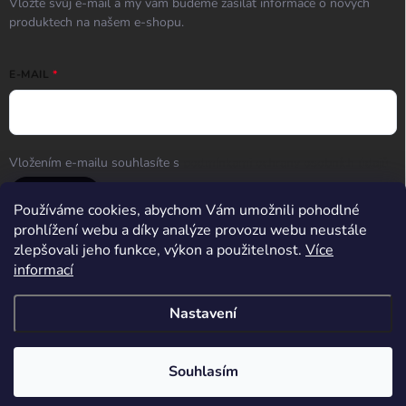
Vložte svůj e-mail a my vám budeme zasílat informace o nových
produktech na našem e-shopu.
E-MAIL
Vložením e-mailu souhlasíte s
podmínkami ochrany osobních údajů
Přihlásit se
Používáme cookies, abychom Vám umožnili pohodlné
prohlížení webu a díky analýze provozu webu neustále
zlepšovali jeho funkce, výkon a použitelnost.
Více
informací
Střelnice Guncentrum HK
Nastavení
Copyright 2026
Guncentrum shop
. Všechna práva vyhrazena.
Upravit
nastavení cookies
Souhlasím
Vytvořil Shoptet