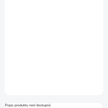
−
+
Přidat do košíku
Stojánek na luk.
Hmotnost: 150 g.
Vlastnosti: 36 cm délka x 5 cm šířka x 5
cm hloubka
Materiál: Lehký hliník, rychlé
skládání/rozkládání, magnetické nohy.
ZEPTAT SE
HLÍDAT
Popis produktu není dostupný