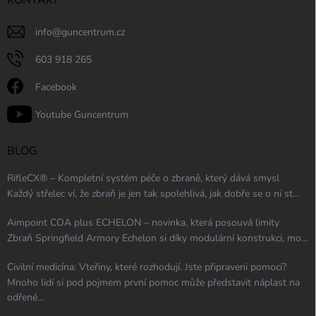
info
@
guncentrum.cz
603 918 265
Facebook
Youtube Guncentrum
BLOG
RifleCX® – Kompletní systém péče o zbraně, který dává smysl
Každý střelec ví, že zbraň je jen tak spolehlivá, jak dobře se o ni st...
Aimpoint COA plus ECHELON – novinka, která posouvá limity
Zbraň Springfield Armory Echelon si díky modulární konstrukci, mo...
Civilní medicína: Vteřiny, které rozhodují. Jste připraveni pomoci?
Mnoho lidí si pod pojmem první pomoc může představit náplast na
odřené...