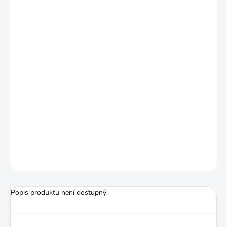
−
+
Přidat do košíku
Vysoce kvalitní střed je vybaven
mezinárodním zámkovým systémem ILF
společnosti Antur. Střed je vyroben z
robustního černého ebenového dřeva a
šedého akčního dřeva. Hmotnost 840
gramů.
ZEPTAT SE
HLÍDAT
Popis produktu není dostupný