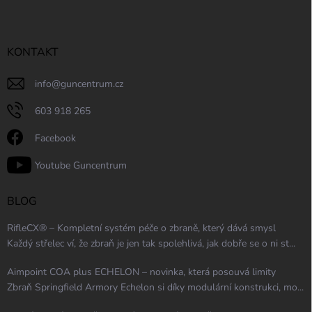
KONTAKT
info
@
guncentrum.cz
603 918 265
Facebook
Youtube Guncentrum
BLOG
RifleCX® – Kompletní systém péče o zbraně, který dává smysl
Každý střelec ví, že zbraň je jen tak spolehlivá, jak dobře se o ni st...
Aimpoint COA plus ECHELON – novinka, která posouvá limity
Zbraň Springfield Armory Echelon si díky modulární konstrukci, mo...