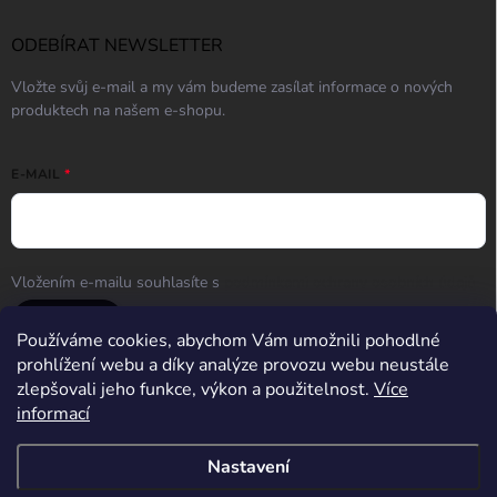
ODEBÍRAT NEWSLETTER
Vložte svůj e-mail a my vám budeme zasílat informace o nových
produktech na našem e-shopu.
E-MAIL
Vložením e-mailu souhlasíte s
podmínkami ochrany osobních údajů
Přihlásit se
Používáme cookies, abychom Vám umožnili pohodlné
prohlížení webu a díky analýze provozu webu neustále
zlepšovali jeho funkce, výkon a použitelnost.
Více
informací
Střelnice Guncentrum HK
Nastavení