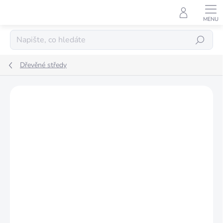
Přejít
na
obsah
Hledat
Dřevěné středy