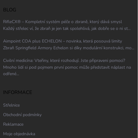
BLOG
RifleCX® – Kompletní systém péče o zbraně, který dává smysl
Každý střelec ví, že zbraň je jen tak spolehlivá, jak dobře se o ni st...
Aimpoint COA plus ECHELON – novinka, která posouvá limity
Zbraň Springfield Armory Echelon si díky modulární konstrukci, mo...
Civilní medicína: Vteřiny, které rozhodují. Jste připraveni pomoci?
Mnoho lidí si pod pojmem první pomoc může představit náplast na
odřené...
INFORMACE
Střelnice
Obchodní podmínky
Reklamace
Moje objednávka