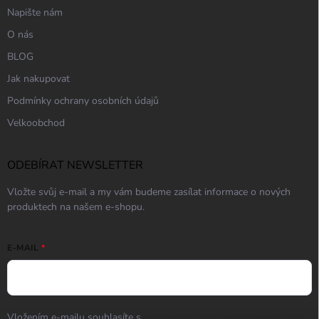
Napište nám
O nás
BLOG
Jak nakupovat
Podmínky ochrany osobních údajů
Velkoobchod
ODEBÍRAT NEWSLETTER
Vložte svůj e-mail a my vám budeme zasílat informace o nových
produktech na našem e-shopu.
E-MAIL
Vložením e-mailu souhlasíte s
podmínkami ochrany osobních údajů