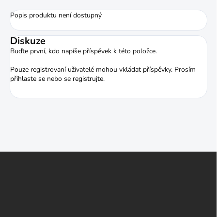
Popis produktu není dostupný
Diskuze
Buďte první, kdo napíše příspěvek k této položce.
Pouze registrovaní uživatelé mohou vkládat příspěvky. Prosím
přihlaste se
nebo se
registrujte
.
Z
á
p
a
t
í