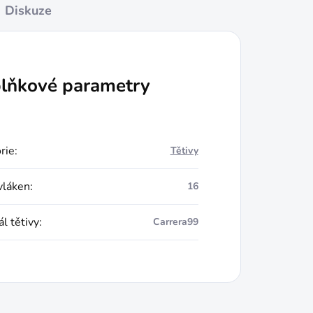
Diskuze
lňkové parametry
rie
:
Tětivy
vláken
:
16
l tětivy
:
Carrera99