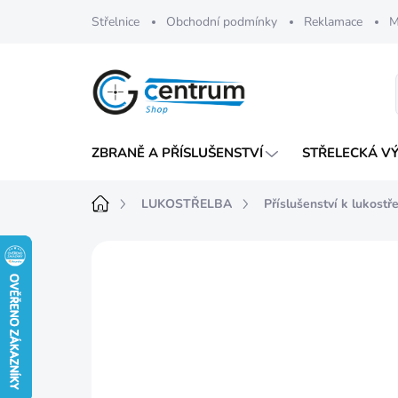
Přejít
Střelnice
Obchodní podmínky
Reklamace
M
na
obsah
ZBRANĚ A PŘÍSLUŠENSTVÍ
STŘELECKÁ V
Domů
LUKOSTŘELBA
Příslušenství k lukostř