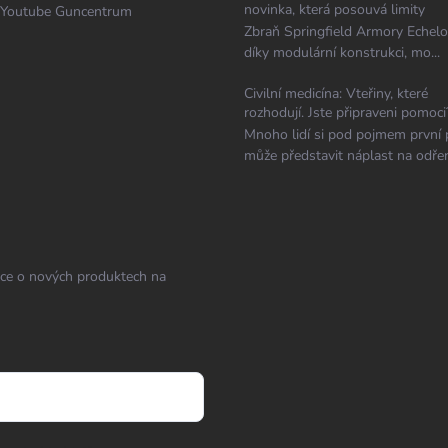
novinka, která posouvá limity
Youtube Guncentrum
Zbraň Springfield Armory Echelo
díky modulární konstrukci, mo...
Civilní medicína: Vteřiny, které
rozhodují. Jste připraveni pomoci
Mnoho lidí si pod pojmem první
může představit náplast na odřen
ace o nových produktech na