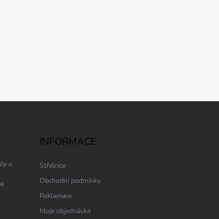
INFORMACE
če o
Střelnice
Obchodní podmínky
ak
Reklamace
Moje objednávka