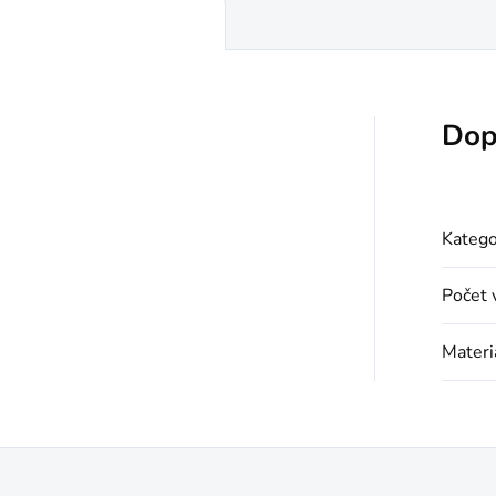
Dop
Katego
Počet 
Materiá