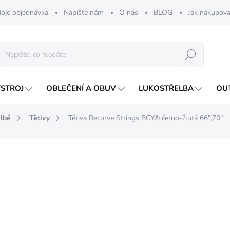
oje objednávka
Napište nám
O nás
BLOG
Jak nakupova
Hledat
ÝSTROJ
OBLEČENÍ A OBUV
LUKOSTŘELBA
OU
elbě
Tětivy
Tětiva Recurve Strings BCY® černo-žlutá 66",70"
479 Kč
Měrná
ZVOLTE VARIANTU
cena:
DÉLKA LUKU