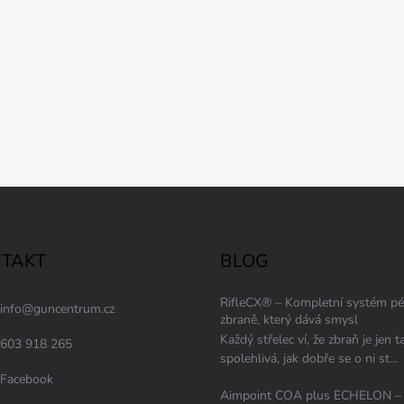
TAKT
BLOG
RifleCX® – Kompletní systém pé
info
@
guncentrum.cz
zbraně, který dává smysl
Každý střelec ví, že zbraň je jen t
603 918 265
spolehlivá, jak dobře se o ni st...
Facebook
Aimpoint COA plus ECHELON –