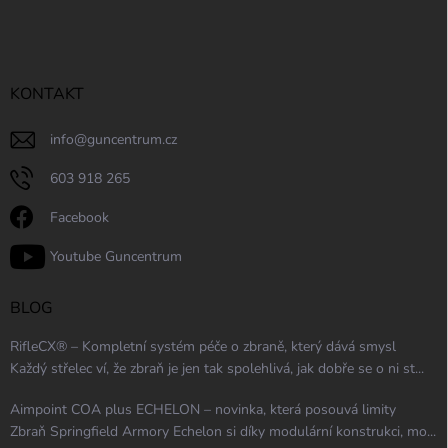
KONTAKT
info
@
guncentrum.cz
603 918 265
Facebook
Youtube Guncentrum
BLOG
RifleCX® – Kompletní systém péče o zbraně, který dává smysl
Každý střelec ví, že zbraň je jen tak spolehlivá, jak dobře se o ni st...
Aimpoint COA plus ECHELON – novinka, která posouvá limity
Zbraň Springfield Armory Echelon si díky modulární konstrukci, mo...