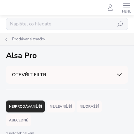
Přejít
na
obsah
Hledat
Prodávané značky
Alsa Pro
OTEVŘÍT FILTR
Ř
a
NEJPRODÁVANĚJŠÍ
NEJLEVNĚJŠÍ
NEJDRAŽŠÍ
z
e
ABECEDNĚ
n
í
1
položek celkem