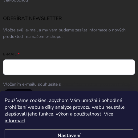
Velkoobchod
ODEBÍRAT NEWSLETTER
Vložte svůj e-mail a my vám budeme zasílat informace o nových
produktech na našem e-shopu.
E-MAIL
Vložením e-mailu souhlasíte s
podmínkami ochrany osobních údajů
Přihlásit se
Používáme cookies, abychom Vám umožnili pohodlné
prohlížení webu a díky analýze provozu webu neustále
zlepšovali jeho funkce, výkon a použitelnost.
Více
informací
Střelnice Guncentrum HK
Nastavení