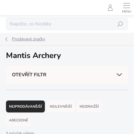
Přejít
na
obsah
Hledat
Prodávané značky
Mantis Archery
OTEVŘÍT FILTR
Ř
a
NEJPRODÁVANĚJŠÍ
NEJLEVNĚJŠÍ
NEJDRAŽŠÍ
z
e
ABECEDNĚ
n
í
1
položek celkem