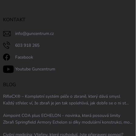
KONTAKT
info
@
guncentrum.cz
603 918 265
Facebook
Youtube Guncentrum
BLOG
RifleCX® – Kompletní systém péče o zbraně, který dává smysl
Každý střelec ví, že zbraň je jen tak spolehlivá, jak dobře se o ni st...
Aimpoint COA plus ECHELON – novinka, která posouvá limity
Zbraň Springfield Armory Echelon si díky modulární konstrukci, mo...
Civilní medicína: Vteřiny, které rozhodují. Jste připraveni pomoci?