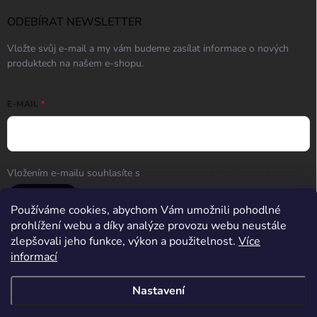
ODEBÍRAT NEWSLETTER
Vložte svůj e-mail a my vám budeme zasílat informace o nových
produktech na našem e-shopu.
E-MAIL
Vložením e-mailu souhlasíte s
podmínkami ochrany osobních údajů
Přihlásit se
Používáme cookies, abychom Vám umožnili pohodlné
prohlížení webu a díky analýze provozu webu neustále
zlepšovali jeho funkce, výkon a použitelnost.
Více
informací
Střelnice Guncentrum HK
Nastavení