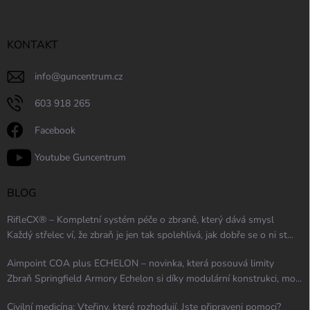
KONTAKT
info
@
guncentrum.cz
603 918 265
Facebook
Youtube Guncentrum
BLOG
RifleCX® – Kompletní systém péče o zbraně, který dává smysl
Každý střelec ví, že zbraň je jen tak spolehlivá, jak dobře se o ni st...
Aimpoint COA plus ECHELON – novinka, která posouvá limity
Zbraň Springfield Armory Echelon si díky modulární konstrukci, mo...
Civilní medicína: Vteřiny, které rozhodují. Jste připraveni pomoci?