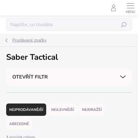
Přejít
na
obsah
Hledat
Prodávané značky
Saber Tactical
OTEVŘÍT FILTR
Ř
a
NEJPRODÁVANĚJŠÍ
NEJLEVNĚJŠÍ
NEJDRAŽŠÍ
z
e
ABECEDNĚ
n
í
1
položek celkem