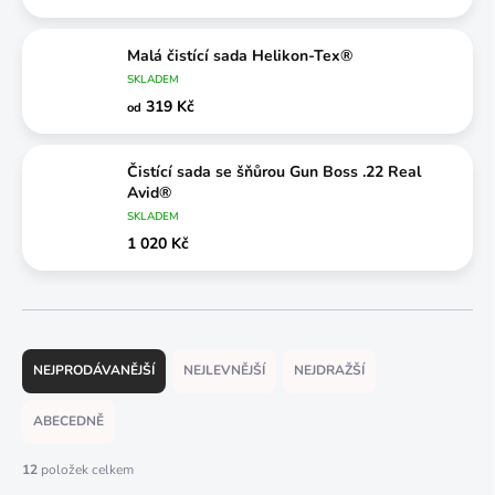
Malá čistící sada Helikon-Tex®
SKLADEM
319 Kč
od
Čistící sada se šňůrou Gun Boss .22 Real
Avid®
SKLADEM
1 020 Kč
Ř
a
NEJPRODÁVANĚJŠÍ
NEJLEVNĚJŠÍ
NEJDRAŽŠÍ
z
e
ABECEDNĚ
n
í
12
položek celkem
p