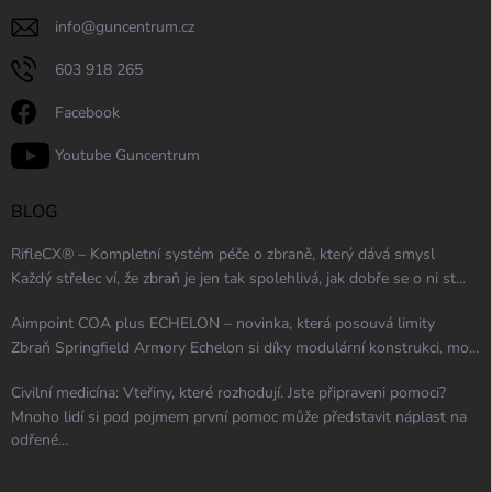
info
@
guncentrum.cz
603 918 265
Facebook
Youtube Guncentrum
BLOG
RifleCX® – Kompletní systém péče o zbraně, který dává smysl
Každý střelec ví, že zbraň je jen tak spolehlivá, jak dobře se o ni st...
Aimpoint COA plus ECHELON – novinka, která posouvá limity
Zbraň Springfield Armory Echelon si díky modulární konstrukci, mo...
Civilní medicína: Vteřiny, které rozhodují. Jste připraveni pomoci?
Mnoho lidí si pod pojmem první pomoc může představit náplast na
odřené...