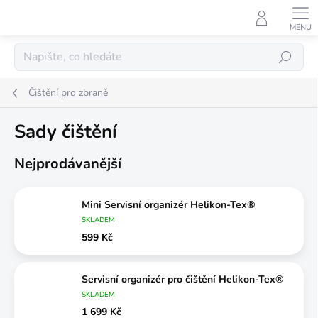
Přejít
na
obsah
Hledat
Čištění pro zbraně
Sady čištění
Nejprodávanější
Mini Servisní organizér Helikon-Tex®
SKLADEM
599 Kč
Servisní organizér pro čištění Helikon-Tex®
SKLADEM
1 699 Kč