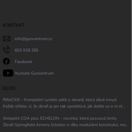
KONTAKT
info
@
guncentrum.cz
603 918 265
Facebook
Youtube Guncentrum
BLOG
RifleCX® – Kompletní systém péče o zbraně, který dává smysl
Každý střelec ví, že zbraň je jen tak spolehlivá, jak dobře se o ni st...
Aimpoint COA plus ECHELON – novinka, která posouvá limity
Zbraň Springfield Armory Echelon si díky modulární konstrukci, mo...