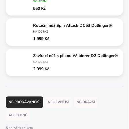
SKLADEM
550 Kč
Rotační nůž Spin Attack DC53 Dellinger®
NA DOTAZ
1 999 Kč
Zavírací nůž s pilkou Wilderer D2 Dellinger®
NA DOTAZ
2 999 Kč
Ř
a
NEJPRODÁVANĚJŠÍ
NEJLEVNĚJŠÍ
NEJDRAŽŠÍ
z
e
ABECEDNĚ
n
í
5
položek celkem