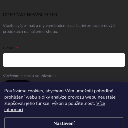
ODEBÍRAT NEWSLETTER
Vložte svůj e-mail a my vám budeme zasílat informace o nových
produktech na našem e-shopu.
E-MAIL
Vložením e-mailu souhlasíte s
podmínkami ochrany osobních údajů
Přihlásit se
Používáme cookies, abychom Vám umožnili pohodlné
prohlížení webu a díky analýze provozu webu neustále
zlepšovali jeho funkce, výkon a použitelnost.
Více
informací
Střelnice Guncentrum HK
Nastavení