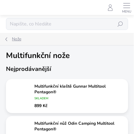
Přejít
na
obsah
Hledat
Nože
Multifunkční nože
Nejprodávanější
Multifunkční kleště Gunnar Multitool
Pentagon®
SKLADEM
899 Kč
Multifunkční nůž Odin Camping Multitool
Pentagon®