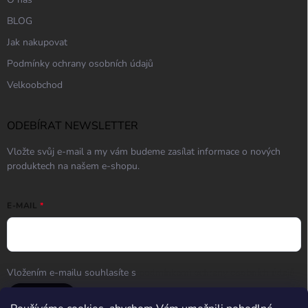
BLOG
Jak nakupovat
Podmínky ochrany osobních údajů
Velkoobchod
ODEBÍRAT NEWSLETTER
Vložte svůj e-mail a my vám budeme zasílat informace o nových
produktech na našem e-shopu.
E-MAIL
Vložením e-mailu souhlasíte s
podmínkami ochrany osobních údajů
Přihlásit se