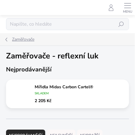
Přejít
na
obsah
Hledat
Zaměřovače
Zaměřovače - reflexní luk
Nejprodávanější
Mířidla Midas Carbon Cartel®
SKLADEM
2 205 Kč
Ř
a