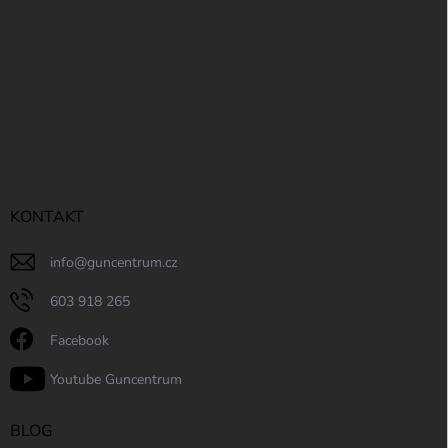
ý
p
i
s
u
KONTAKT
info
@
guncentrum.cz
603 918 265
Facebook
Youtube Guncentrum
BLOG