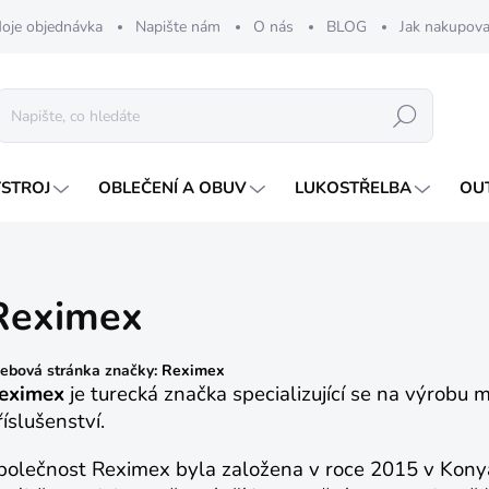
oje objednávka
Napište nám
O nás
BLOG
Jak nakupova
Hledat
ÝSTROJ
OBLEČENÍ A OBUV
LUKOSTŘELBA
OU
Reximex
bová stránka značky:
Reximex
eximex
je turecká značka specializující se na výrob
říslušenství.
polečnost Reximex byla založena v roce 2015 v Konya-