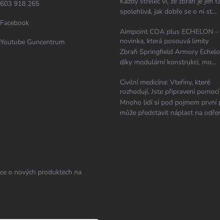
Každý střelec ví, že zbraň je jen t
603 918 265
spolehlivá, jak dobře se o ni st...
Facebook
Aimpoint COA plus ECHELON –
novinka, která posouvá limity
Youtube Guncentrum
Zbraň Springfield Armory Echelo
díky modulární konstrukci, mo...
Civilní medicína: Vteřiny, které
rozhodují. Jste připraveni pomoci
Mnoho lidí si pod pojmem první
může představit náplast na odřen
ace o nových produktech na