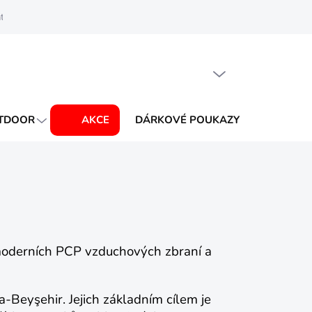
t
Podmínky ochrany osobních údajů
Velkoobchod
PRÁZDNÝ KOŠÍK
NÁKUPNÍ
KOŠÍK
TDOOR
AKCE
DÁRKOVÉ POUKAZY
BLOG
u moderních PCP vzduchových zbraní a
Beyşehir. Jejich základním cílem je