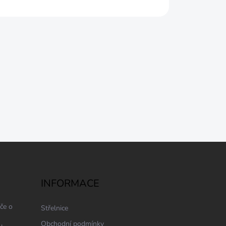
INFORMACE
če o
Střelnice
Obchodní podmínky