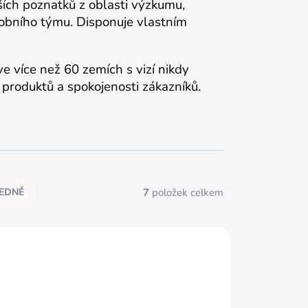
ších poznatků z oblasti výzkumu,
robního týmu. D
isponuje vlastním
ve více než 60 zemích s vizí nikdy
 produktů a spokojenosti zákazníků.
7
položek celkem
EDNĚ