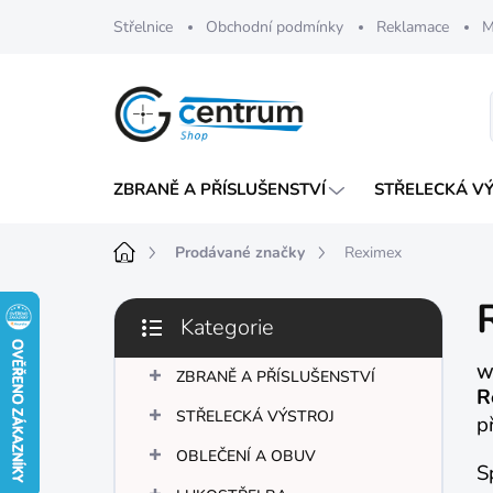
Přejít
Střelnice
Obchodní podmínky
Reklamace
M
na
obsah
ZBRANĚ A PŘÍSLUŠENSTVÍ
STŘELECKÁ V
Domů
Prodávané značky
Reximex
P
Kategorie
o
Přeskočit
s
kategorie
We
t
ZBRANĚ A PŘÍSLUŠENSTVÍ
R
r
STŘELECKÁ VÝSTROJ
p
a
n
OBLEČENÍ A OBUV
S
n