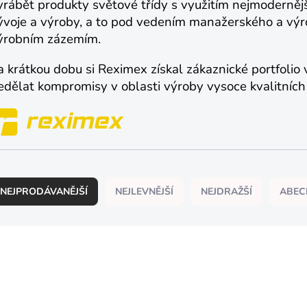
yrábět produkty světové třídy s využitím nejmoderněj
ývoje a výroby, a to pod vedením manažerského a vý
ýrobním zázemím.
a krátkou dobu si Reximex získal zákaznické portfolio 
edělat kompromisy v oblasti výroby vysoce kvalitních
NEJPRODÁVANĚJŠÍ
NEJLEVNĚJŠÍ
NEJDRAŽŠÍ
ABEC