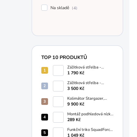
p
u
r
Na skladě
4
k
o
t
d
ů
u
k
t
ů
TOP 10 PRODUKTŮ
Zážitková střelba -
ÚVOD DO STŘELBY
1 790 Kč
Zážitková střelba -
PREMIUM
3 500 Kč
Kolimátor Stargazer,
65+3 MOA Lucansky
9 900 Kč
Arms®
Montáž podhledová nízká
22mm / 25,4 mm
289 Kč
VENOX®
Funkční triko SquadForce
Rugby Pentagon®
1 049 Kč