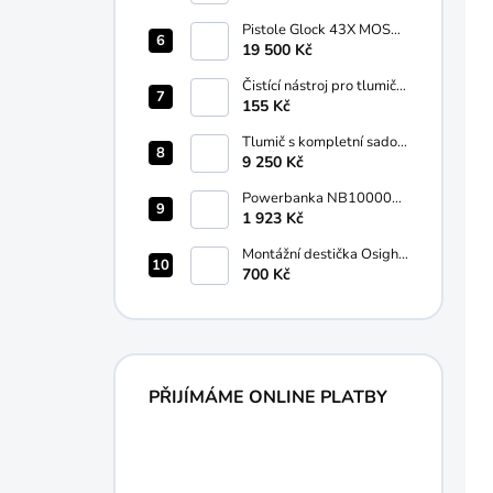
Pistole Glock 43X MOSK
COYOTE - LIMITOVANÁ
19 500 Kč
EDICE, 9mm luger
Čistící nástroj pro tlumiče
G.I.S.®
155 Kč
Tlumič s kompletní sadou
pro Škorpion Vz. 61
9 250 Kč
G.I.S.®
Powerbanka NB10000
Gen3 NITECORE®
1 923 Kč
Montážní destička Osight
RMR na RMSc Olight®
700 Kč
PŘIJÍMÁME ONLINE PLATBY